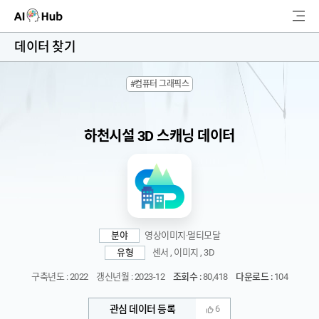
AI-Hub
데이터 찾기
로그인
회원가입
#컴퓨터 그래픽스
검
색
하천시설 3D 스캐닝 데이터
AI 데이터찾기
AI 허브소개
리더보드
분야
영상이미지·멀티모달
커뮤니티
유형
센서 , 이미지 , 3D
구축년도 : 2022
갱신년월 : 2023-12
조회수 :
80,418
다운로드 :
104
AI 개발지원
관심 데이터 등록
6
고객지원