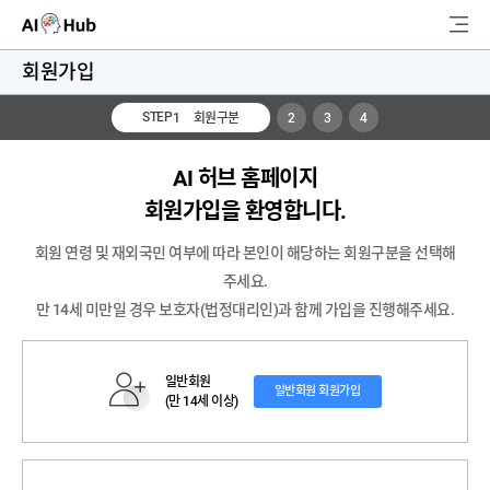
AI-Hub
회원가입
로그인
회원가입
STEP
회원구분
2
3
4
1
(진
검
행
중)
색
AI 허브 홈페이지
회원가입을 환영합니다.
AI 데이터찾기
회원 연령 및 재외국민 여부에 따라 본인이 해당하는 회원구분을 선택해
AI 허브소개
주세요.
만 14세 미만일 경우 보호자(법정대리인)과 함께 가입을 진행해주세요.
리더보드
커뮤니티
일반회원
일반회원 회원가입
(만 14세 이상)
AI 개발지원
고객지원