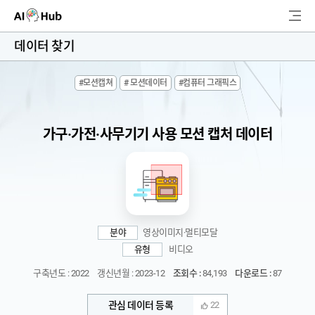
AI-Hub
데이터 찾기
로그인
회원가입
#모션캡쳐
# 모션데이터
#컴퓨터 그래픽스
검
색
가구·가전·사무기기 사용 모션 캡처 데이터
AI 데이터찾기
AI 허브소개
리더보드
분야
영상이미지·멀티모달
커뮤니티
유형
비디오
구축년도 : 2022
갱신년월 : 2023-12
조회수 :
84,193
다운로드 :
87
AI 개발지원
관심 데이터 등록
22
고객지원