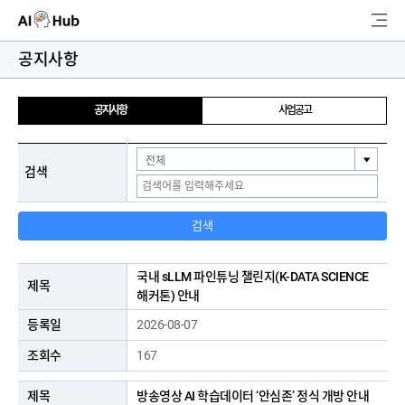
AI-Hub
공지사항
로그인
회원가입
공지사항
사업공고
검
색
검색
AI 데이터찾기
AI 허브소개
검색
리더보드
국내 sLLM 파인튜닝 챌린지(K-DATA SCIENCE
해커톤) 안내
커뮤니티
2026-08-07
AI 개발지원
167
방송영상 AI 학습데이터 ‘안심존’ 정식 개방 안내
고객지원