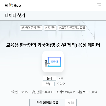
AI-Hub
데이터 찾기
로그인
회원가입
#외국어 음성 인식
# 통·번역
# 교육용 인공지능 모델
검
색
교육용 한국인의 외국어(영·중·일 제외) 음성 데이터
AI 데이터찾기
AI 허브소개
리더보드
분야
교육
커뮤니티
유형
오디오
구축년도 : 2022
갱신년월 : 2023-11
조회수 :
94,482
다운로드 :
1,064
AI 개발지원
관심 데이터 등록
18
고객지원