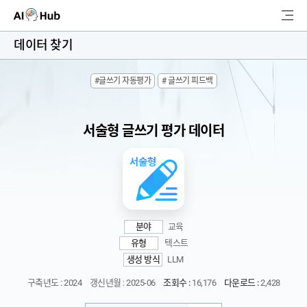
AI-Hub
데이터 찾기
로그인
회원가입
#글쓰기 자동평가
# 글쓰기 피드백
검
색
서술형 글쓰기 평가 데이터
AI 데이터찾기
AI 허브소개
리더보드
분야
교육
커뮤니티
유형
텍스트
생성 방식
LLM
AI 개발지원
구축년도 : 2024
갱신년월 : 2025-06
조회수 :
16,176
다운로드 :
2,428
고객지원