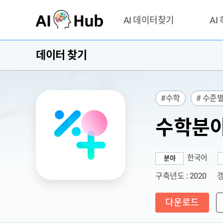
AI-Hub
AI 데이터찾기
AI
데이터 찾기
데이터 찾기
AI 허브
기관 제공 데이터
안심존이
AI 허브 오픈 API
이용정
#수학
# 수준
연락처 
# 평가 환경 데이
수학분야
한국어
분야
구축년도 : 2020
갱
다운로드