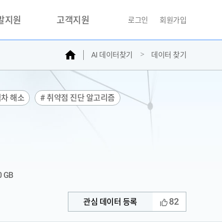
개발지원
고객지원
로그인
회원가입
홈
AI 데이터찾기
데이터 찾기
거래소
문의하기
자주찾는질문
민원접수
격차 해소
# 취약점 진단 알고리즘
AI데이터등록신청
성과조사
0 GB
82
관심 데이터 등록