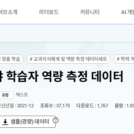
 허브소개
리더보드
커뮤니티
AI 
란?
리더보드(시범운영)
공지사항
AI데이터 
란?
활용성과 우수사례
책
품질가이드
별 맞춤 학습
# 교과지식체계 및 역량 측정 데이터세트
# 학력 
안내
터 레이블링
 학습자 역량 측정 데이터
텍스트
유형
신년월 : 2021-12
조회수 :
37,175
다운로드 :
1,767
용량 :
1.0
샘플(경량) 데이터
?