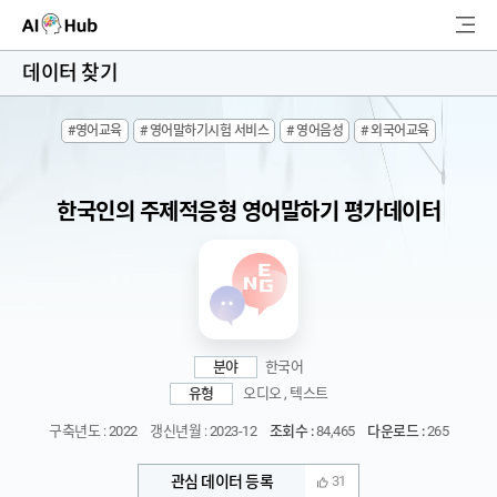
AI-Hub
데이터 찾기
로그인
회원가입
#영어교육
# 영어말하기시험 서비스
# 영어음성
# 외국어교육
검
색
한국인의 주제적응형 영어말하기 평가데이터
AI 데이터찾기
AI 허브소개
리더보드
분야
한국어
커뮤니티
유형
오디오 , 텍스트
구축년도 : 2022
갱신년월 : 2023-12
조회수 :
84,465
다운로드 :
265
AI 개발지원
관심 데이터 등록
31
고객지원