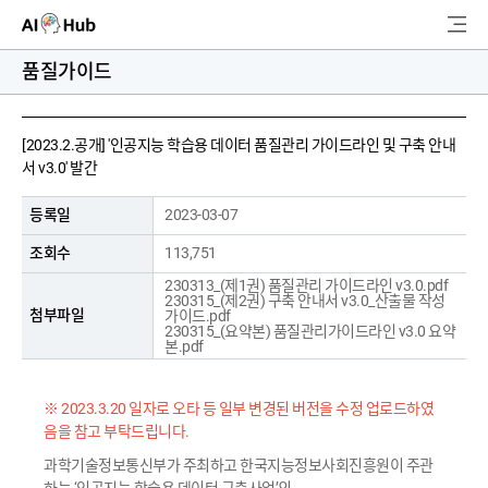
AI-Hub
품질가이드
로그인
회원가입
검
[2023.2.공개] '인공지능 학습용 데이터 품질관리 가이드라인 및 구축 안내
서 v3.0' 발간
색
AI 데이터찾기
등록일
2023-03-07
조회수
113,751
AI 허브소개
230313_(제1권) 품질관리 가이드라인 v3.0.pdf
230315_(제2권) 구축 안내서 v3.0_산출물 작성
첨부파일
가이드.pdf
리더보드
230315_(요약본) 품질관리가이드라인 v3.0 요약
본.pdf
커뮤니티
※ 2023.3.20 일자로 오타 등 일부 변경된 버전을 수정 업로드하였
AI 개발지원
음을 참고 부탁드립니다.
과학기술정보통신부가 주최하고 한국지능정보사회진흥원이 주관
고객지원