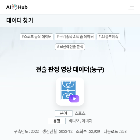
AI-Hub
데이터 찾기
로그인
회원가입
#스포츠 동작 데이터
# 구기종목 AI학습 데이터
# AI 승부예측
검
# AI전략전술 분석
색
AI 데이터찾기
전술 판정 영상 데이터(농구)
AI 허브소개
리더보드
커뮤니티
분야
스포츠
유형
비디오 , 이미지
AI 개발지원
구축년도 : 2022
갱신년월 : 2023-12
조회수 :
22,929
다운로드 :
258
고객지원