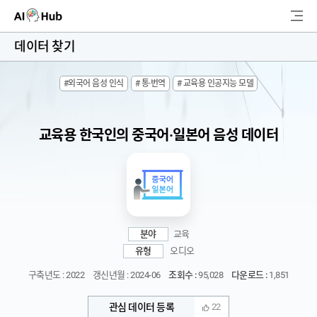
AI-Hub
데이터 찾기
로그인
회원가입
#외국어 음성 인식
# 통·번역
# 교육용 인공지능 모델
검
색
교육용 한국인의 중국어·일본어 음성 데이터
AI 데이터찾기
AI 허브소개
리더보드
분야
교육
커뮤니티
유형
오디오
구축년도 : 2022
갱신년월 : 2024-06
조회수 :
95,028
다운로드 :
1,851
AI 개발지원
관심 데이터 등록
22
고객지원