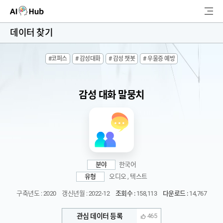
AI-Hub
데이터 찾기
로그인
회원가입
#코퍼스
# 감성대화
# 감성 챗봇
# 우울증 예방
검
색
감성 대화 말뭉치
AI 데이터찾기
AI 허브소개
리더보드
분야
한국어
커뮤니티
유형
오디오 , 텍스트
구축년도 : 2020
갱신년월 : 2022-12
조회수 :
158,113
다운로드 :
14,767
AI 개발지원
관심 데이터 등록
465
고객지원