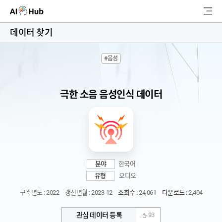
AI-Hub
데이터 찾기
로그인
회원가입
#음성
검
색
극한 소음 음성인식 데이터
AI 데이터찾기
AI 허브소개
리더보드
분야
한국어
커뮤니티
유형
오디오
구축년도 : 2022
갱신년월 : 2023-12
조회수 :
24,061
다운로드 :
2,404
AI 개발지원
관심 데이터 등록
93
고객지원