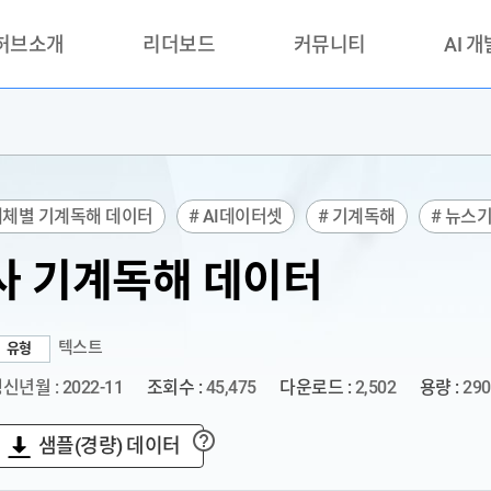
 허브소개
리더보드
커뮤니티
AI 
란?
리더보드(시범운영)
공지사항
AI데이터 
란?
활용성과 우수사례
책
품질가이드
매체별 기계독해 데이터
# AI데이터셋
# 기계독해
# 뉴스
안내
사 기계독해 데이터
텍스트
유형
신년월 : 2022-11
조회수 :
45,475
다운로드 :
2,502
용량 :
290
샘플(경량) 데이터
?