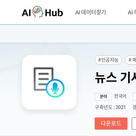
AI-Hub
AI 데이터찾기
AI
데이터 찾기
AI 허브
기관 제공 데이터
안심존이
AI 허브 오픈 API
이용정
#인공지능
# 
연락처 
뉴스 기
한국어
분야
구축년도 : 2021
갱
다운로드