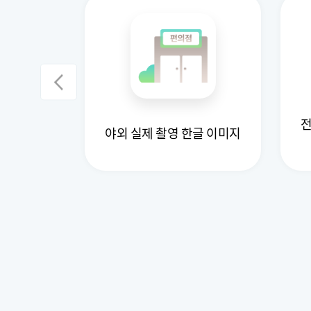
역 말뭉치
전
야외 실제 촬영 한글 이미지
)