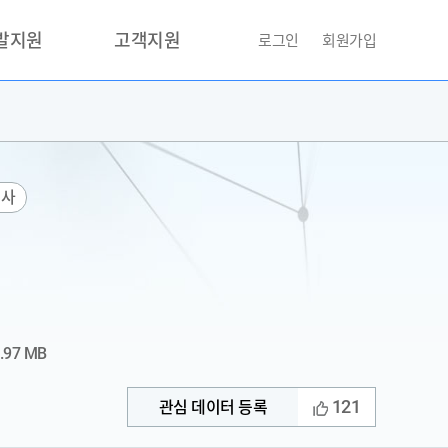
개발지원
고객지원
로그인
회원가입
거래소
문의하기
자주찾는질문
민원접수
기사
AI데이터등록신청
성과조사
.97 MB
121
관심 데이터 등록