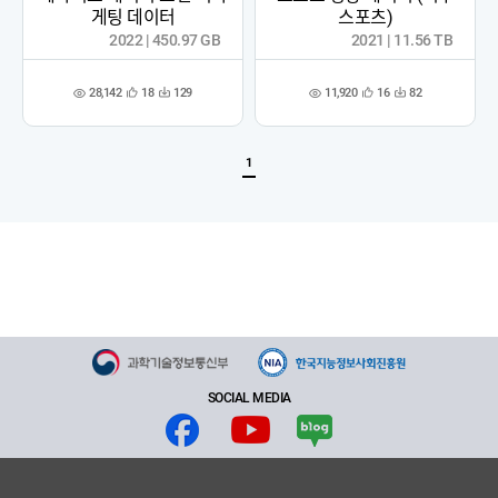
게팅 데이터
스포츠)
2022 | 450.97 GB
2021 | 11.56 TB
28,142
11,920
18
129
16
82
관
다
관
다
조
조
심
운
심
운
회
회
등
수
등
수
수
수
록
록
1
SOCIAL MEDIA