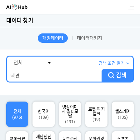
AI-Hub
데이터 찾기
로그인
회원가입
개방데이터
데이터패키지
검
색
AI 데이터찾기
검색 조건 열기
검색
AI 허브소개
리더보드
커뮤니티
영상이미
로봇·피지
전체
한국어
지·멀티모
헬스케어
컬AI
달
(975)
(189)
(132)
(19)
(191)
AI 개발지원
재난안전
고객지원
교통물류
농축수산
문화관광
스포츠