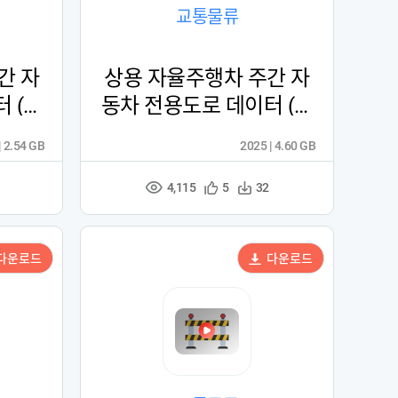
교통물류
간 자
상용 자율주행차 주간 자
 (업
동차 전용도로 데이터 (업
사이클링)
| 2.54 GB
2025 | 4.60 GB
4,115
관
다
5
32
조
심
운
회
등
수
수
록
다운로드
다운로드