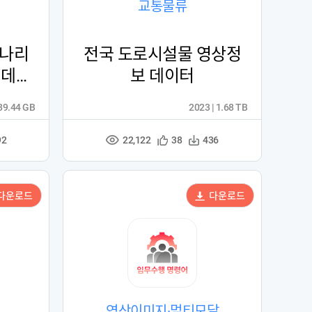
교통물류
시나리
전국 도로시설물 영상정
 데이
보 데이터
 89.44 GB
2023 | 1.68 TB
22,122
관
다
92
38
436
조
심
운
회
등
수
수
록
다운로드
다운로드
영상이미지·멀티모달