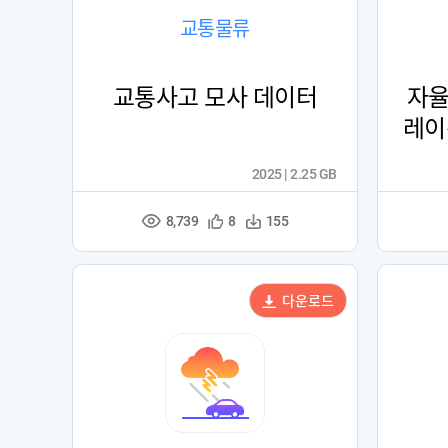
교통물류
교통사고 모사 데이터
자율
레이
2025 | 2.25 GB
8,739
관
다
8
155
조
심
운
회
등
수
수
록
다운로드