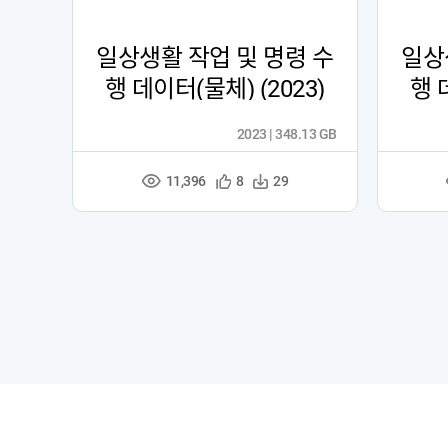
일상생활 작업 및 명령 수
일상
행 데이터(물체) (2023)
행 
2023 | 348.13 GB
11,396
관
다
8
29
조
심
운
회
등
수
수
록