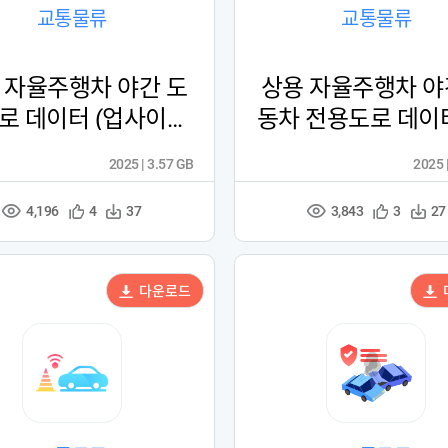
교통물류
교통물류
 자율주행차 야간 도
상용 자율주행차 야
로 데이터 (업사이클
동차 전용도로 데이터
링)
사이클링)
2025 | 3.57 GB
2025 
4,196
3,843
관
다
관
다
4
37
3
27
조
조
심
운
심
운
회
회
등
수
등
수
수
수
록
록
다운로드