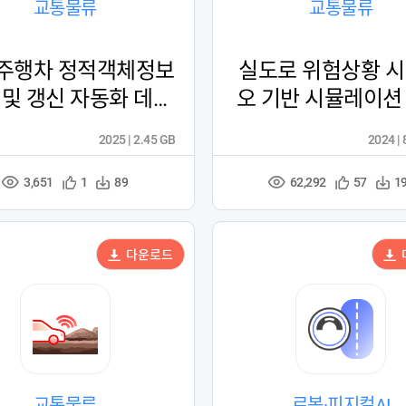
교통물류
교통물류
주행차 정적객체정보
실도로 위험상황 
 및 갱신 자동화 데이
오 기반 시뮬레이션
터 (업사이클링)
터
2025 | 2.45 GB
2024 |
3,651
62,292
관
다
관
다
1
89
57
1
조
조
심
운
심
운
회
회
등
수
등
수
수
수
록
록
다운로드
교통물류
로봇·피지컬AI