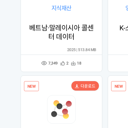
지식재산
베트남·말레이시아 콜센
K
터 데이터
2025 | 513.84 MB
7,349
관
다
2
18
조
심
운
회
등
수
수
록
다운로드
NEW
NEW