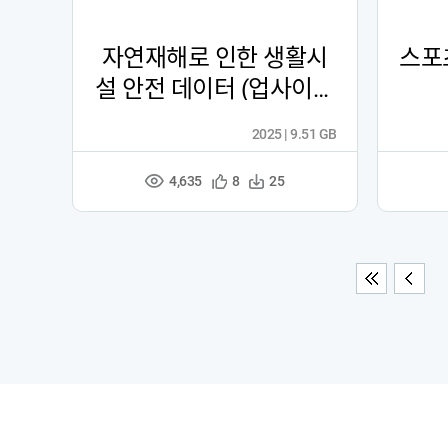
자연재해로 인한 생활시
스포
설 안전 데이터 (업사이클
링)
2025 | 9.51 GB
4,635
관
다
8
25
조
심
운
회
등
수
수
록
처음
이전