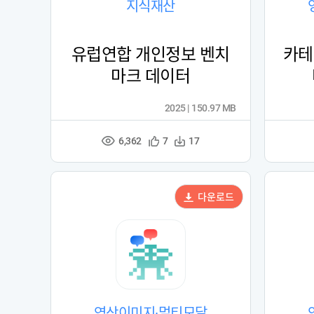
지식재산
유럽연합 개인정보 벤치
카테
마크 데이터
2025 | 150.97 MB
6,362
관
다
7
17
조
심
운
회
등
수
수
록
다운로드
영상이미지·멀티모달