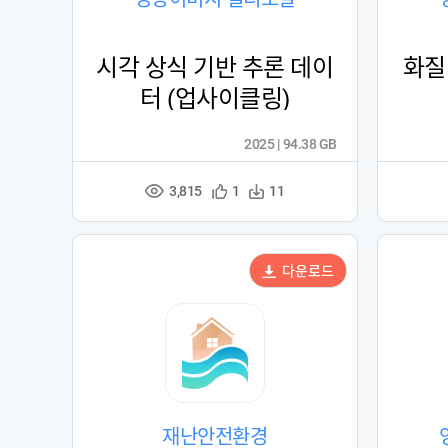
시각 상식 기반 추론 데이
화질
터 (업사이클링)
2025 | 94.38 GB
3,815
관
다
1
11
조
심
운
회
등
수
수
록
다운로드
재난안전환경