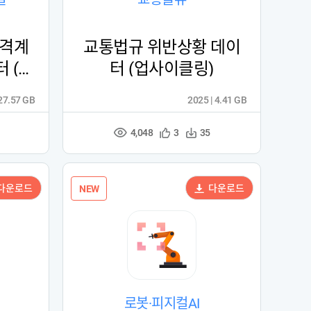
골격계
교통법규 위반상황 데이
 (업
터 (업사이클링)
 27.57 GB
2025 | 4.41 GB
4,048
관
다
3
35
조
심
운
회
등
수
수
록
다운로드
다운로드
NEW
로봇·피지컬AI