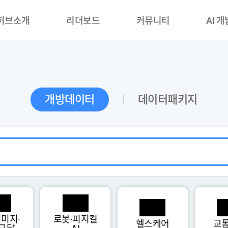
 허브소개
리더보드
커뮤니티
AI 
란?
리더보드(시범운영)
공지사항
AI데이터 
란?
활용성과 우수사례
책
품질가이드
개방데이터
데이터패키지
안내
미지·
로봇·피지컬
헬스케어
교