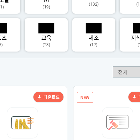
모달
AI
(132)
(
1)
(19)
포츠
교육
제조
지
5)
(23)
(17)
(
다운로드
NEW