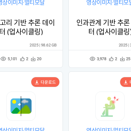
영상이미지·멀티모달
영상이미지·멀티모
고리 기반 추론 데이
인과관계 기반 추론
터 (업사이클링)
터 (업사이클링
2025 | 98.62 GB
2025 |
5,101
3,978
관
다
관
다
2
20
2
25
조
조
심
운
심
운
회
회
등
수
등
수
수
수
록
록
다운로드
영상이미지·멀티모달
영상이미지·멀티모