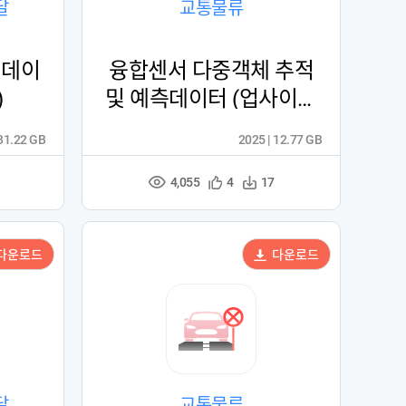
달
교통물류
 데이
융합센서 다중객체 추적
)
및 예측데이터 (업사이클
링)
 31.22 GB
2025 | 12.77 GB
4,055
관
다
4
17
조
심
운
회
등
수
수
록
다운로드
다운로드
달
교통물류