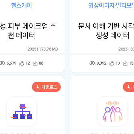
헬스케어
영상이미지·멀티모
성 피부 메이크업 추
문서 이해 기반 시
천 데이터
생성 데이터
2025 | 173.76 MB
2025 | 3
6,679
9,092
관
다
관
다
12
86
13
15
조
조
심
운
심
운
회
회
등
수
등
수
수
수
록
록
다운로드