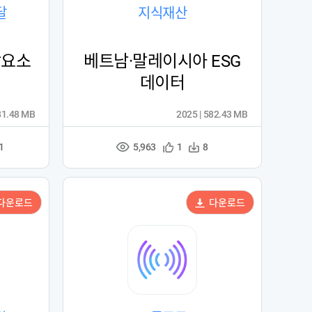
달
지식재산
각요소
베트남·말레이시아 ESG
데이터
81.48 MB
2025 | 582.43 MB
5,963
관
다
1
1
8
조
심
운
회
등
수
수
록
다운로드
다운로드