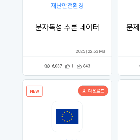
재난안전환경
분자독성 추론 데이터
문제
2025 | 22.63 MB
6,037
관
다
1
843
조
심
운
회
등
수
수
록
다운로드
NEW