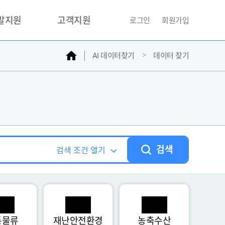
개발지원
고객지원
로그인
회원가입
홈
AI 데이터찾기
데이터 찾기
거래소
문의하기
자주찾는질문
민원접수
AI데이터등록신청
성과조사
검색
검색 조건 열기
통물류
재난안전환경
농축수산