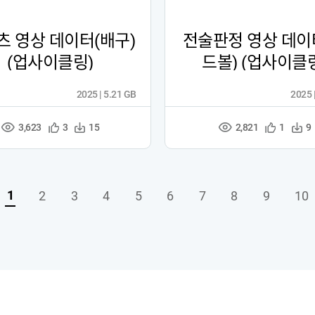
츠 영상 데이터(배구)
전술판정 영상 데이
(업사이클링)
드볼) (업사이클
2025 | 5.21 GB
2025 
3,623
2,821
관
다
관
다
3
15
1
9
조
조
심
운
심
운
회
회
등
수
등
수
수
수
록
록
1
2
3
4
5
6
7
8
9
10