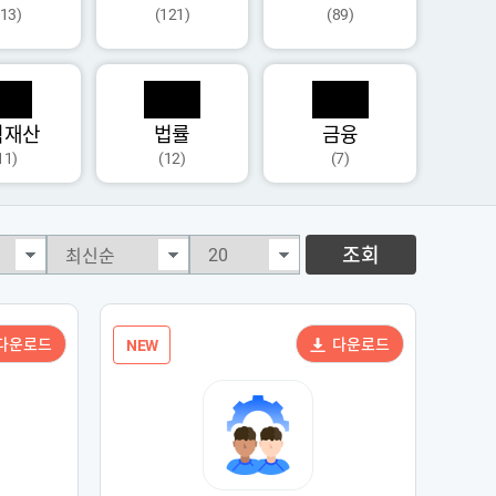
113)
(121)
(89)
식재산
법률
금융
11)
(12)
(7)
조회
다운로드
다운로드
NEW