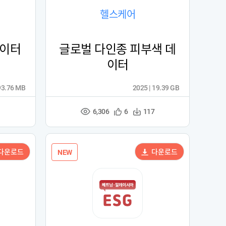
헬스케어
데이터
글로벌 다인종 피부색 데
이터
93.76 MB
2025 | 19.39 GB
6,306
관
다
1
6
117
조
심
운
회
등
수
수
록
다운로드
다운로드
NEW