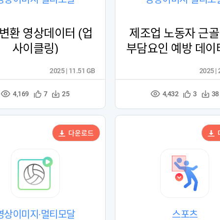
변환 영상데이터 (업
제조업 노동자 근
사이클링)
부담요인 예방 데이터
사이클링)
2025 | 11.51 GB
2025 |
4,169
4,432
관
다
관
다
7
25
3
38
조
조
심
운
심
운
회
회
등
수
등
수
수
수
록
록
다운로드
영상이미지·멀티모달
스포츠