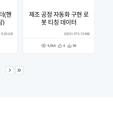
터(핸
제조 공정 자동화 구현 로
링)
봇 티칭 데이터
| 5.03 GB
2025 | 973.13 MB
9,564
관
다
4
96
조
심
운
회
등
수
수
록
다음
끝