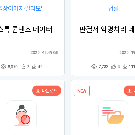
영상이미지·멀티모달
법률
-스톡 콘텐츠 데이터
판결서 익명처리 
2025 | 48.49 GB
2025 | 1
8,070
7,783
관
다
관
다
7
49
4
11
조
조
심
운
심
운
회
회
등
수
등
수
수
수
록
록
다운로드
NEW