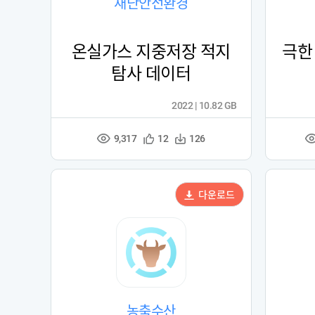
재난안전환경
온실가스 지중저장 적지
극한
탐사 데이터
2022 | 10.82 GB
9,317
관
다
12
126
조
심
운
회
등
수
수
록
다운로드
농축수산