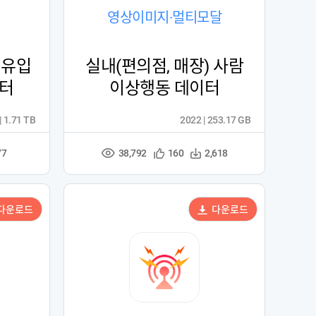
영상이미지·멀티모달
 유입
실내(편의점, 매장) 사람
이터
이상행동 데이터
| 1.71 TB
2022 | 253.17 GB
38,792
관
다
77
160
2,618
조
심
운
회
등
수
수
록
다운로드
다운로드