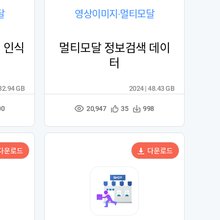
달
영상이미지·멀티모달
내 인식
멀티모달 정보검색 데이
터
 32.94 GB
2024 | 48.43 GB
20,947
관
다
00
35
998
조
심
운
회
등
수
수
록
다운로드
다운로드