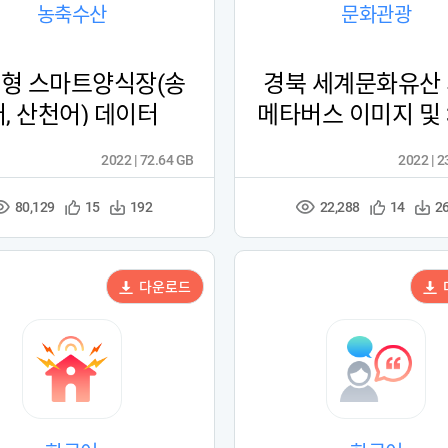
농축수산
문화관광
형 스마트양식장(송
경북 세계문화유산
어, 산천어) 데이터
메타버스 이미지 및 
이터
2022 | 72.64 GB
2022 | 
80,129
22,288
관
다
관
다
15
192
14
2
조
조
심
운
심
운
회
회
등
수
등
수
수
수
록
록
다운로드