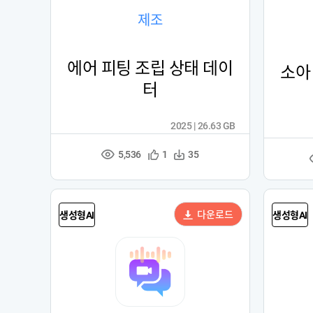
제조
에어 피팅 조립 상태 데이
소아 
터
2025 | 26.63 GB
5,536
관
다
1
35
조
심
운
회
등
수
수
록
다운로드
생성형AI
생성형AI