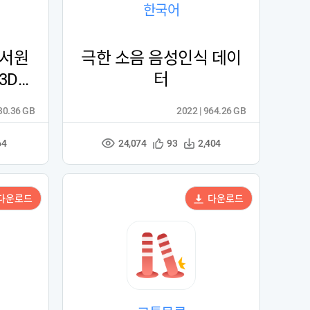
한국어
 서원
극한 소음 음성인식 데이
3D데
터
230.36 GB
2022 | 964.26 GB
24,074
관
다
64
93
2,404
조
심
운
회
등
수
수
록
다운로드
다운로드