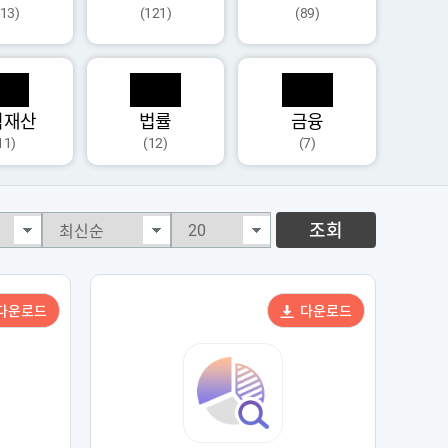
113)
(121)
(89)
식재산
법률
금융
11)
(12)
(7)
조회
다운로드
다운로드