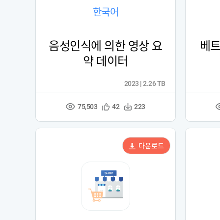
한국어
음성인식에 의한 영상 요
베트
약 데이터
2023 | 2.26 TB
75,503
관
다
42
223
조
심
운
회
등
수
수
록
다운로드