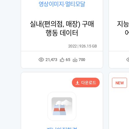
영상이미지·멀티모달
실내(편의점, 매장) 구매
지능
행동 데이터
2022 | 926.15 GB
21,473
관
다
65
700
조
심
운
회
등
수
수
록
다운로드
NEW