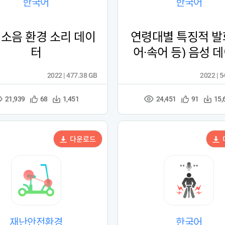
한국어
한국어
 소음 환경 소리 데이
연령대별 특징적 발
터
어·속어 등) 음성 
2022 | 477.38 GB
2022 | 
21,939
24,451
관
다
관
다
68
1,451
91
15,
조
조
심
운
심
운
회
회
등
수
등
수
수
수
록
록
다운로드
재난안전환경
한국어