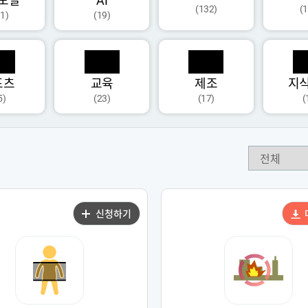
모달
AI
(132)
(
1)
(19)
포츠
교육
제조
지
5)
(23)
(17)
(
신청하기