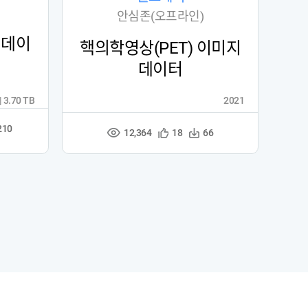
안심존(오프라인)
 데이
핵의학영상(PET) 이미지
데이터
| 3.70 TB
2021
210
12,364
관
다
18
66
조
심
운
회
등
수
수
록