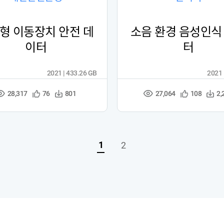
형 이동장치 안전 데
소음 환경 음성인식
이터
터
2021 | 433.26 GB
2021 
28,317
27,064
관
다
관
다
76
801
108
2,
조
조
심
운
심
운
회
회
등
수
등
수
수
수
록
록
1
2