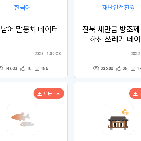
한국어
재난안전환경
남어 말뭉치 데이터
전북 새만금 방조제
하천 쓰레기 데
2023 | 1.39 GB
2022 
14,633
23,200
관
다
관
다
10
186
28
1
조
조
심
운
심
운
회
회
등
수
등
수
수
수
록
록
다운로드