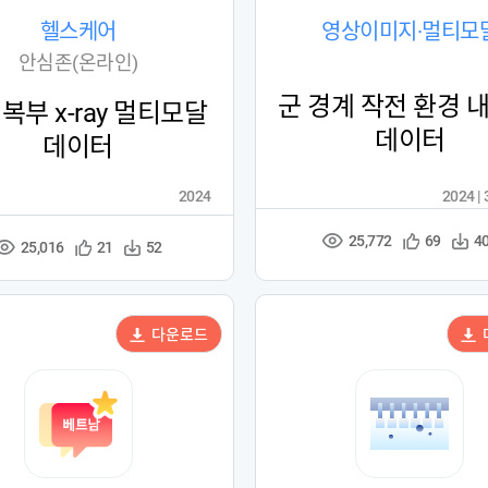
헬스케어
영상이미지·멀티모
안심존(온라인)
군 경계 작전 환경 
복부 x-ray 멀티모달
데이터
데이터
2024
2024 |
25,772
관
다
69
4
조
25,016
관
다
21
52
조
심
운
회
심
운
회
등
수
수
등
수
수
록
록
다운로드