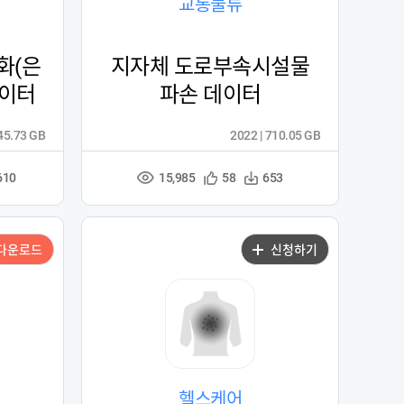
교통물류
화(은
지자체 도로부속시설물
데이터
파손 데이터
545.73 GB
2022 | 710.05 GB
15,985
관
다
610
58
653
조
심
운
회
등
수
수
록
다운로드
신청하기
헬스케어