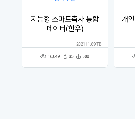
지능형 스마트축사 통합
개인
데이터(한우)
2021 | 1.89 TB
16,049
관
다
35
500
조
심
운
회
등
수
수
록