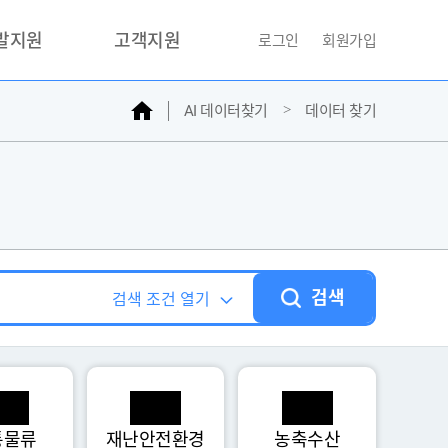
개발지원
고객지원
로그인
회원가입
홈
AI 데이터찾기
데이터 찾기
거래소
문의하기
자주찾는질문
민원접수
AI데이터등록신청
성과조사
검색
검색 조건 열기
통물류
재난안전환경
농축수산