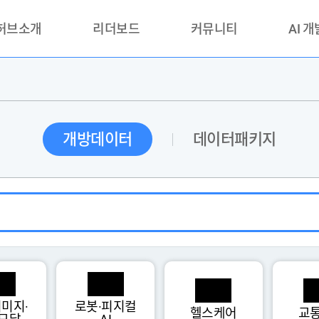
 허브소개
리더보드
커뮤니티
AI 
란?
리더보드(시범운영)
공지사항
AI데이터 
란?
활용성과 우수사례
책
품질가이드
개방데이터
데이터패키지
안내
미지·
로봇·피지컬
헬스케어
교