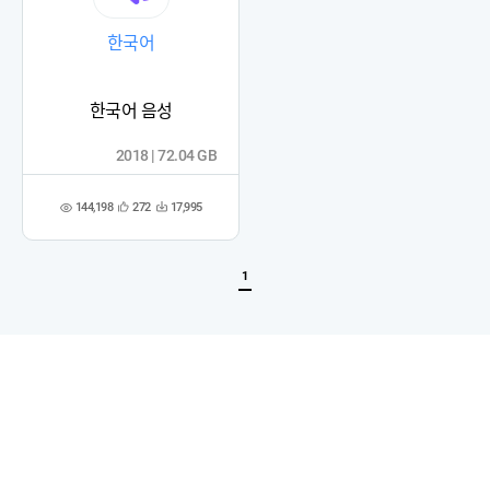
한국어
한국어 음성
2018 | 72.04 GB
144,198
272
17,995
관
다
조
심
운
회
등
수
수
록
1