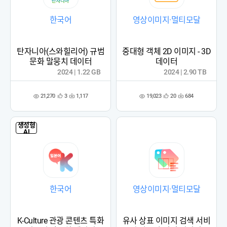
한국어
영상이미지·멀티모달
탄자니아(스와힐리어) 규범
중대형 객체 2D 이미지 - 3D
문화 말뭉치 데이터
데이터
2024 | 1.22 GB
2024 | 2.90 TB
21,270
19,023
3
1,117
20
684
관
다
관
다
조
조
심
운
심
운
회
회
등
수
등
수
수
수
록
록
생성형
AI
한국어
영상이미지·멀티모달
K-Culture 관광 콘텐츠 특화
유사 상표 이미지 검색 서비