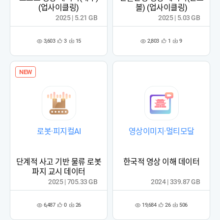
(업사이클링)
볼) (업사이클링)
2025 | 5.21 GB
2025 | 5.03 GB
3,603
2,803
3
15
1
9
관
다
관
다
조
조
심
운
심
운
회
회
등
수
등
수
수
수
록
록
NEW
로봇·피지컬AI
영상이미지·멀티모달
단계적 사고 기반 물류 로봇
한국적 영상 이해 데이터
파지 교시 데이터
2025 | 705.33 GB
2024 | 339.87 GB
6,487
19,684
0
26
26
506
관
다
관
다
조
조
심
운
심
운
회
회
등
수
등
수
수
수