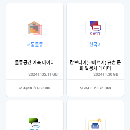
록
록
교통물류
한국어
물류공간 예측 데이터
캄보디아(크메르어) 규범 문
화 말뭉치 데이터
2024 | 132.11 GB
2024 | 1.30 GB
33,280
23,416
45
807
6
1,824
관
다
관
다
조
조
심
운
심
운
회
회
등
수
등
수
수
수
록
록