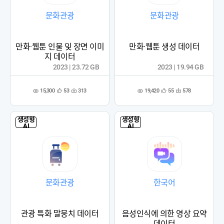
문화관광
문화관광
만화·웹툰 인물 및 장면 이미
만화·웹툰 생성 데이터
지 데이터
2023 | 23.72 GB
2023 | 19.94 GB
15,300
19,420
53
313
55
578
관
다
관
다
조
조
심
운
심
운
회
회
등
수
등
수
수
수
록
록
생성형
생성형
AI
AI
문화관광
한국어
관광 특화 말뭉치 데이터
음성인식에 의한 영상 요약
데이터