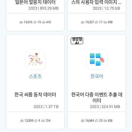
일본어 말뭉치 데이터
스의 사용자 입력 이미지 데
이터 (2023)
2023 | 895.29 MB
2023 | 12.75 GB
19,576
19,327
15
410
17
458
관
다
관
다
조
조
심
운
심
운
회
회
등
수
등
수
수
수
록
록
생성형
AI
스포츠
한국어
한국 씨름 동작 데이터
한국어 다중 이벤트 추출 데
이터
2023 | 1.37 TB
2023 | 224.91 MB
12,838
16,684
9
124
23
426
관
다
관
다
조
조
심
운
심
운
회
회
등
수
등
수
수
수
록
록