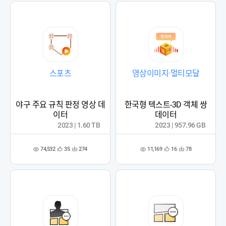
스포츠
영상이미지·멀티모달
야구 주요 규칙 판정 영상 데
한국형 텍스트-3D 객체 쌍
이터
데이터
2023 | 1.60 TB
2023 | 957.96 GB
74,532
11,169
35
274
16
78
관
다
관
다
조
조
심
운
심
운
회
회
등
수
등
수
수
수
록
록