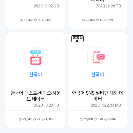
2023 | 3.02 GB
2023 | 2.26 TB
13,252
75,464
30
422
42
221
관
다
관
다
조
조
심
운
심
운
회
회
등
수
등
수
수
수
록
록
생성형
AI
한국어
한국어
한국어 텍스트-비디오-사운
한국어 SNS 멀티턴 대화 데
드 데이터
이터
2023 | 3.29 TB
2023 | 522.33 MB
21,646
25,020
71
1,306
128
2,204
관
다
관
다
조
조
심
운
심
운
회
회
등
수
등
수
수
수
록
록