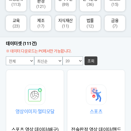
환경
(113)
(89)
(36)
(15)
(121)
교육
제조
지식재산
법률
금융
(23)
(17)
(11)
(12)
(7)
데이터셋 (111건)
※ 데이터 다운로드는 PC에서만 가능합니다.
조회
영상이미지·멀티모달
스포츠
스포츠 영상 데이터(배구)
전술판정 영상 데이터(핸드