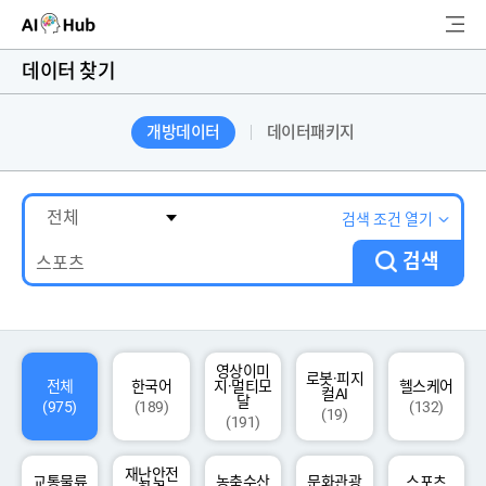
AI-Hub
데이터 찾기
로그인
회원가입
개방데이터
데이터패키지
검
색
AI 데이터찾기
검색 조건 열기
검색
AI 허브소개
리더보드
커뮤니티
영상이미
로봇·피지
전체
한국어
지·멀티모
헬스케어
컬AI
달
(975)
(189)
(132)
(19)
(191)
AI 개발지원
재난안전
고객지원
교통물류
농축수산
문화관광
스포츠