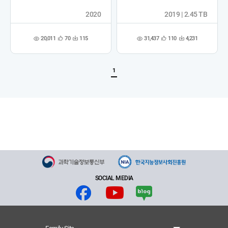
2020
2019 | 2.45 TB
20,011
31,437
70
115
110
4,231
관
다
관
다
조
조
심
운
심
운
회
회
등
수
등
수
수
수
록
록
1
SOCIAL MEDIA