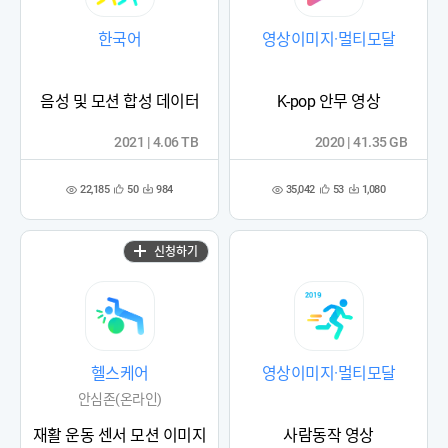
한국어
영상이미지·멀티모달
음성 및 모션 합성 데이터
K-pop 안무 영상
2021 | 4.06 TB
2020 | 41.35 GB
22,185
35,042
50
984
53
1,080
관
다
관
다
조
조
심
운
심
운
회
회
등
수
등
수
수
수
록
록
신청하기
헬스케어
영상이미지·멀티모달
안심존(온라인)
재활 운동 센서 모션 이미지
사람동작 영상