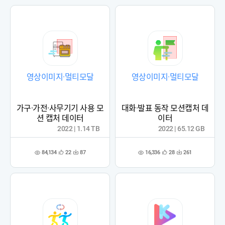
록
록
영상이미지·멀티모달
영상이미지·멀티모달
가구·가전·사무기기 사용 모
대화·발표 동작 모션캡처 데
션 캡처 데이터
이터
2022 | 1.14 TB
2022 | 65.12 GB
84,134
16,336
22
87
28
261
관
다
관
다
조
조
심
운
심
운
회
회
등
수
등
수
수
수
록
록