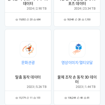
데이터
포즈 데이터
2024 | 2.90 TB
2024 | 23.34 TB
19,002
18,948
20
684
28
1,150
관
다
관
다
조
조
심
운
심
운
회
회
등
수
등
수
수
수
록
록
문화관광
영상이미지·멀티모달
탈춤 동작 데이터
물체 조작 손 동작 3D 데이
터
2023 | 5.26 TB
2023 | 1.44 TB
15,179
106,244
11
151
48
81
관
다
관
다
조
조
심
운
심
운
회
회
등
수
등
수
수
수