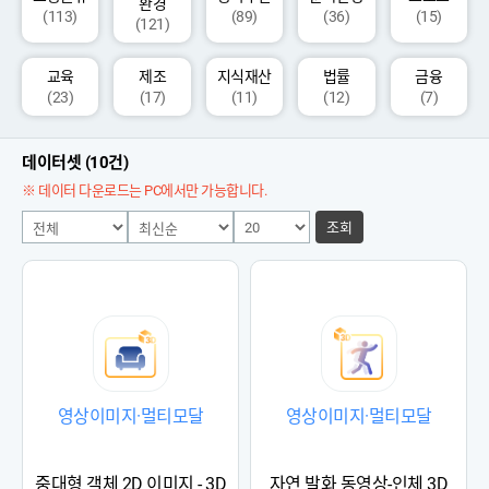
환경
(113)
(89)
(36)
(15)
(121)
교육
제조
지식재산
법률
금융
(23)
(17)
(11)
(12)
(7)
데이터셋 (10건)
※ 데이터 다운로드는 PC에서만 가능합니다.
조회
영상이미지·멀티모달
영상이미지·멀티모달
중대형 객체 2D 이미지 - 3D
자연 발화 동영상-인체 3D