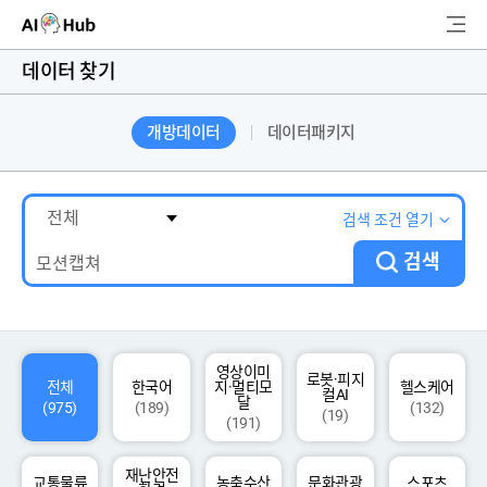
AI-Hub
데이터 찾기
로그인
회원가입
개방데이터
데이터패키지
검
색
AI 데이터찾기
검색 조건 열기
검색
AI 허브소개
리더보드
커뮤니티
영상이미
로봇·피지
전체
한국어
지·멀티모
헬스케어
컬AI
달
(975)
(189)
(132)
(19)
(191)
AI 개발지원
재난안전
고객지원
교통물류
농축수산
문화관광
스포츠