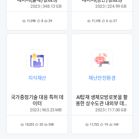
2023 | 348.13 GB
2023 | 224.99 GB
11,398
11,105
8
29
6
27
관
다
관
다
조
조
심
운
심
운
회
회
등
수
등
수
수
수
록
록
지식재산
재난안전환경
국가중점기술 대응 특허 데
AI탑재 생체모방로봇을 활
이터
용한 상수도관 내외부 데이
터
2023 | 963.23 MB
2023 | 117.00 GB
19,233
11,732
20
558
19
169
관
다
관
다
조
조
심
운
심
운
회
회
등
수
등
수
수
수
록
록