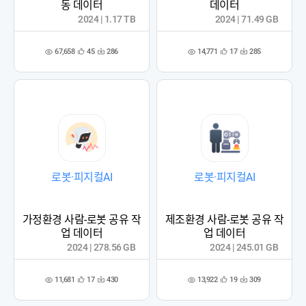
동 데이터
데이터
2024 | 1.17 TB
2024 | 71.49 GB
67,658
14,771
45
286
17
285
관
다
관
다
조
조
심
운
심
운
회
회
등
수
등
수
수
수
록
록
로봇·피지컬AI
로봇·피지컬AI
가정환경 사람-로봇 공유 작
제조환경 사람-로봇 공유 작
업 데이터
업 데이터
2024 | 278.56 GB
2024 | 245.01 GB
11,681
13,922
17
430
19
309
관
다
관
다
조
조
심
운
심
운
회
회
등
수
등
수
수
수
록
록