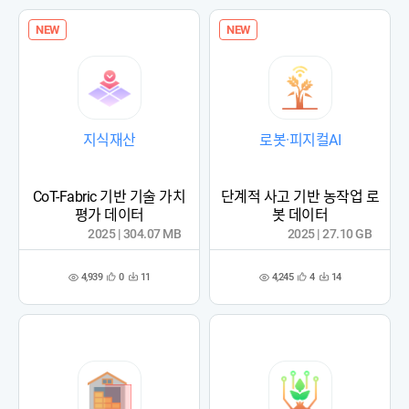
록
록
NEW
NEW
지식재산
로봇·피지컬AI
CoT-Fabric 기반 기술 가치
단계적 사고 기반 농작업 로
평가 데이터
봇 데이터
2025 | 304.07 MB
2025 | 27.10 GB
4,939
4,245
0
11
4
14
관
다
관
다
조
조
심
운
심
운
회
회
등
수
등
수
수
수
록
록