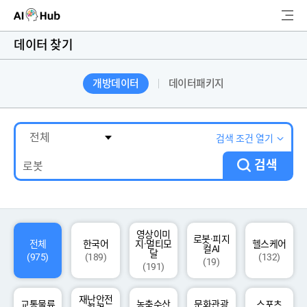
AI-Hub
데이터 찾기
로그인
회원가입
개방데이터
데이터패키지
검
색
AI 데이터찾기
검색 조건 열기
검색
AI 허브소개
리더보드
커뮤니티
영상이미
로봇·피지
전체
한국어
지·멀티모
헬스케어
컬AI
달
(975)
(189)
(132)
(19)
(191)
AI 개발지원
재난안전
고객지원
교통물류
농축수산
문화관광
스포츠