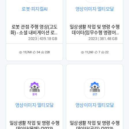
로봇·피지컬AI
영상이미지·멀티모달
로봇 관점 주행 영상(고도
일상생활 작업 및 명령 수행
화) - 소셜 내비게이션 로봇
데이터(임무수행 명령어)
주행
(2023)
2023 | 439.18 GB
2023 | 381.48 GB
19,768
11,260
34
228
7
22
관
다
관
다
조
조
심
운
심
운
회
회
등
수
등
수
수
수
록
록
영상이미지·멀티모달
영상이미지·멀티모달
일상생활 작업 및 명령 수행
일상생활 작업 및 명령 수행
데이터(물체) (2023)
데이터(공간) (2023)