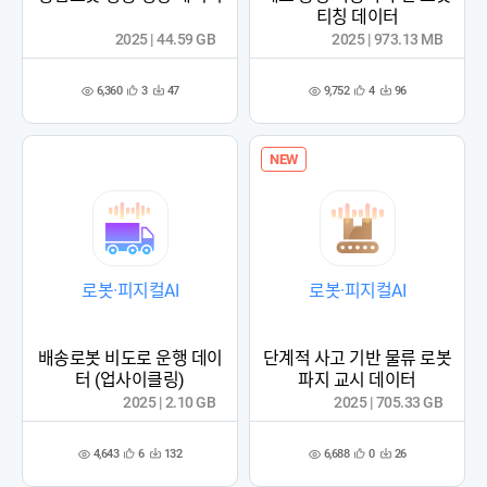
티칭 데이터
2025 | 44.59 GB
2025 | 973.13 MB
6,360
9,752
3
47
4
96
관
다
관
다
조
조
심
운
심
운
회
회
등
수
등
수
수
수
록
록
NEW
로봇·피지컬AI
로봇·피지컬AI
배송로봇 비도로 운행 데이
단계적 사고 기반 물류 로봇
터 (업사이클링)
파지 교시 데이터
2025 | 2.10 GB
2025 | 705.33 GB
4,643
6,688
6
132
0
26
관
다
관
다
조
조
심
운
심
운
회
회
등
수
등
수
수
수