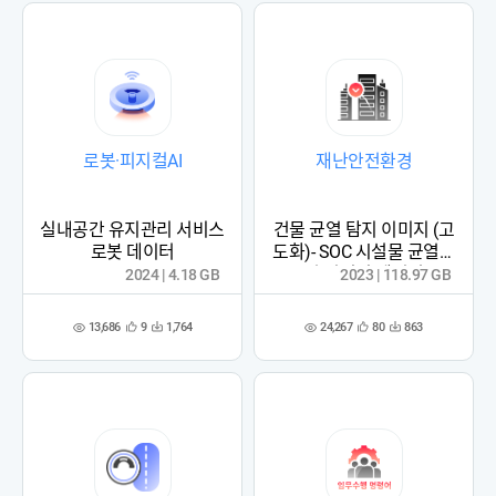
로봇·피지컬AI
재난안전환경
실내공간 유지관리 서비스
건물 균열 탐지 이미지 (고
로봇 데이터
도화)- SOC 시설물 균열패
턴 이미지 데이터
2024 | 4.18 GB
2023 | 118.97 GB
13,686
24,267
9
1,764
80
863
관
다
관
다
조
조
심
운
심
운
회
회
등
수
등
수
수
수
록
록