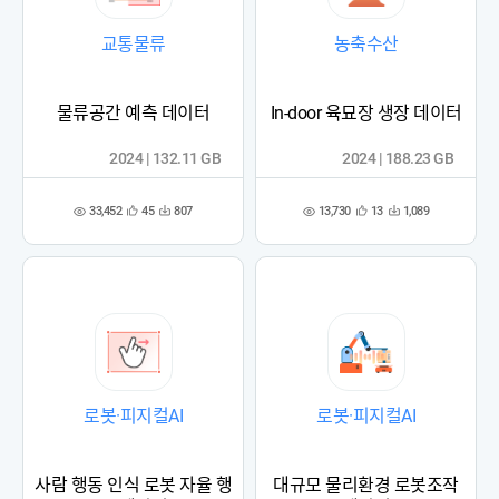
교통물류
농축수산
물류공간 예측 데이터
In-door 육묘장 생장 데이터
2024 | 132.11 GB
2024 | 188.23 GB
33,452
13,730
45
807
13
1,089
관
다
관
다
조
조
심
운
심
운
회
회
등
수
등
수
수
수
록
록
로봇·피지컬AI
로봇·피지컬AI
사람 행동 인식 로봇 자율 행
대규모 물리환경 로봇조작