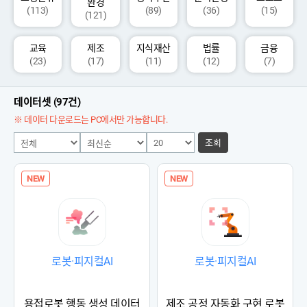
환경
(113)
(89)
(36)
(15)
(121)
교육
제조
지식재산
법률
금융
(23)
(17)
(11)
(12)
(7)
데이터셋 (97건)
※ 데이터 다운로드는 PC에서만 가능합니다.
조회
NEW
NEW
로봇·피지컬AI
로봇·피지컬AI
용접로봇 행동 생성 데이터
제조 공정 자동화 구현 로봇