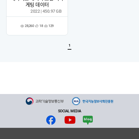
게팅 데이터
2022 | 450.97 GB
28,260
18
129
관
다
조
심
운
회
등
수
수
록
1
SOCIAL MEDIA