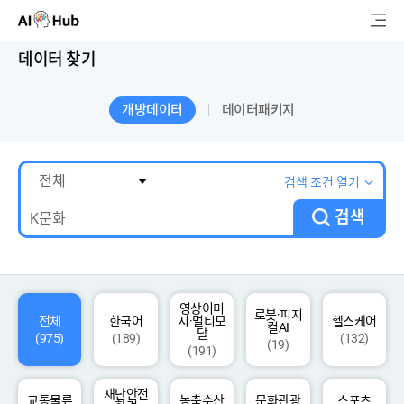
AI-Hub
데이터 찾기
로그인
회원가입
개방데이터
데이터패키지
검
색
AI 데이터찾기
검색 조건 열기
검색
AI 허브소개
리더보드
커뮤니티
영상이미
로봇·피지
전체
한국어
지·멀티모
헬스케어
컬AI
달
(975)
(189)
(132)
(19)
(191)
AI 개발지원
재난안전
고객지원
교통물류
농축수산
문화관광
스포츠