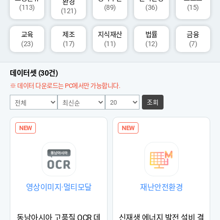
환경
(113)
(89)
(36)
(15)
(121)
교육
제조
지식재산
법률
금융
(23)
(17)
(11)
(12)
(7)
데이터셋 (30건)
※ 데이터 다운로드는 PC에서만 가능합니다.
조회
NEW
NEW
영상이미지·멀티모달
재난안전환경
동남아시아 고품질 OCR 데
신재생 에너지 발전 설비 결