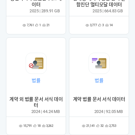
이터
함진단 멀티모달 데이터
2025 | 289.91 GB
2025 | 664.83 GB
7,761
3,777
1
21
3
14
관
다
관
다
조
조
심
운
심
운
회
회
등
수
등
수
수
수
록
록
법률
법률
계약 외 법률 문서 서식 데이
계약 법률 문서 서식 데이터
터
2024 | 44.24 MB
2024 | 92.05 MB
15,791
21,141
18
3,262
32
2,753
관
다
관
다
조
조
심
운
심
운
회
회
등
수
등
수
수
수