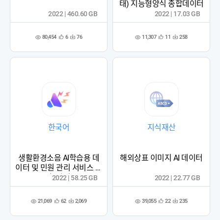
태) 지능형양식 종합데이터
2022 | 460.60 GB
2022 | 17.03 GB
80,454
11,307
6
76
11
258
관
다
관
다
조
조
심
운
심
운
회
회
등
수
등
수
수
수
록
록
한국어
지식재산
생활환경소음 AI학습용 데
해외상표 이미지 AI 데이터
이터 및 민원 관리 서비스 구
축 사업
2022 | 58.25 GB
2022 | 22.77 GB
21,069
39,055
62
2,069
22
235
관
다
관
다
조
조
심
운
심
운
회
회
등
수
등
수
수
수
록
록