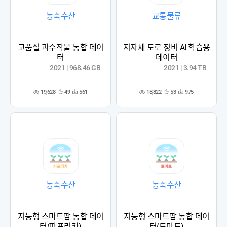
농축수산
교통물류
고품질 과수작물 통합 데이
지자체 도로 정비 AI 학습용
터
데이터
2021 | 968.46 GB
2021 | 3.94 TB
19,628
18,822
49
561
53
975
관
다
관
다
조
조
심
운
심
운
회
회
등
수
등
수
수
수
록
록
농축수산
농축수산
지능형 스마트팜 통합 데이
지능형 스마트팜 통합 데이
터(파프리카)
터(토마토)