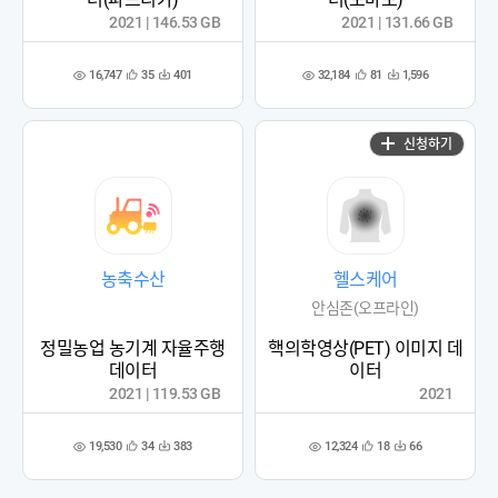
2021 | 146.53 GB
2021 | 131.66 GB
16,747
32,184
35
401
81
1,596
관
다
관
다
조
조
심
운
심
운
회
회
등
수
등
수
수
수
록
록
신청하기
농축수산
헬스케어
안심존(오프라인)
정밀농업 농기계 자율주행
핵의학영상(PET) 이미지 데
데이터
이터
2021 | 119.53 GB
2021
19,530
12,324
34
383
18
66
관
다
관
다
조
조
심
운
심
운
회
회
등
수
등
수
수
수
록
록