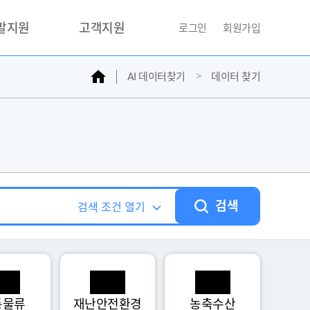
개발지원
고객지원
로그인
회원가입
홈
AI 데이터찾기
데이터 찾기
거래소
문의하기
자주찾는질문
민원접수
AI데이터등록신청
성과조사
검색
검색 조건 열기
통물류
재난안전환경
농축수산