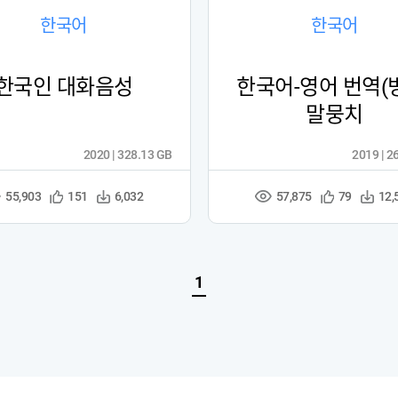
한국어
한국어
한국인 대화음성
한국어-영어 번역(
말뭉치
2020 | 328.13 GB
2019 | 2
55,903
57,875
관
다
관
다
151
6,032
79
12,
조
심
운
심
운
회
등
수
등
수
수
록
록
1