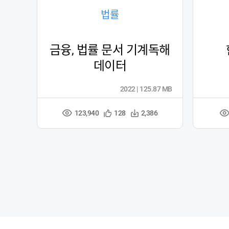
법률
금융, 법률 문서 기계독해
데이터
2022 | 125.87 MB
123,940
관
다
128
2,386
조
조
심
운
회
회
등
수
수
수
록