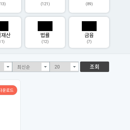
113)
(121)
(89)
식재산
법률
금융
11)
(12)
(7)
조회
다운로드