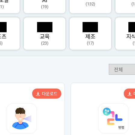
모달
AI
(132)
(
1)
(19)
포츠
교육
제조
지
5)
(23)
(17)
(
다운로드