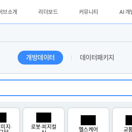
 허브소개
리더보드
커뮤니티
AI 
란?
리더보드(시범운영)
공지사항
AI데이터 
란?
활용성과 우수사례
책
품질가이드
개방데이터
데이터패키지
안내
미지·
로봇·피지컬
헬스케어
교