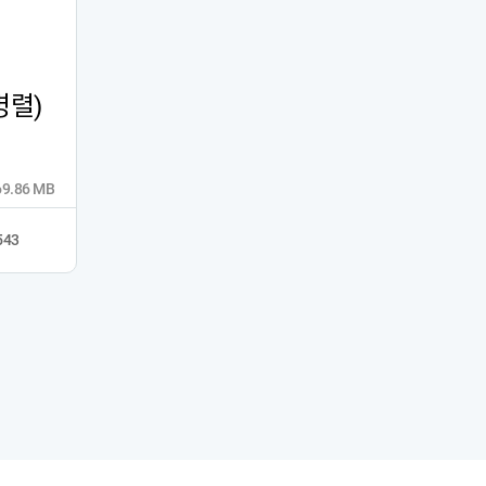
병렬)
69.86 MB
543