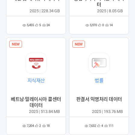
터
2025 | 228.34 GB
2025 | 8.05 GB
5,455
5,970
5
24
0
14
관
다
관
다
조
조
심
운
심
운
회
회
등
수
등
수
수
수
록
록
NEW
NEW
지식재산
법률
베트남·말레이시아 콜센터
판결서 익명처리 데이터
데이터
2025 | 513.84 MB
2025 | 193.76 MB
7,204
7,632
2
18
4
111
관
다
관
다
조
조
심
운
심
운
회
회
등
수
등
수
수
수