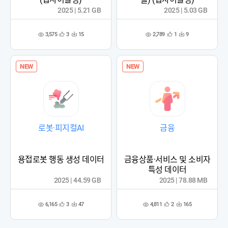
2025 | 5.21 GB
2025 | 5.03 GB
3,575
2,789
3
15
1
9
관
다
관
다
조
조
심
운
심
운
회
회
등
수
등
수
수
수
록
록
NEW
NEW
로봇·피지컬AI
금융
용접로봇 행동 생성 데이터
금융상품·서비스 및 소비자
특성 데이터
2025 | 44.59 GB
2025 | 78.88 MB
6,165
4,811
3
47
2
165
관
다
관
다
조
조
심
운
심
운
회
회
등
수
등
수
수
수
록
록