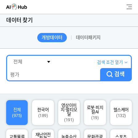
AI-Hub
데이터 찾기
로그인
회원가입
개방데이터
데이터패키지
검
색
AI 데이터찾기
검색 조건 열기
검색
AI 허브소개
리더보드
커뮤니티
영상이미
로봇·피지
전체
한국어
지·멀티모
헬스케어
컬AI
달
(975)
(189)
(132)
(19)
(191)
AI 개발지원
재난안전
고객지원
교통물류
농축수산
문화관광
스포츠