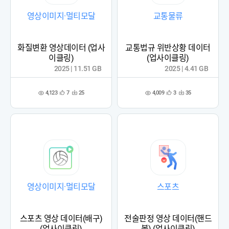
영상이미지·멀티모달
교통물류
화질변환 영상데이터 (업사
교통법규 위반상황 데이터
이클링)
(업사이클링)
2025 | 11.51 GB
2025 | 4.41 GB
4,123
4,009
7
25
3
35
관
다
관
다
조
조
심
운
심
운
회
회
등
수
등
수
수
수
록
록
영상이미지·멀티모달
스포츠
스포츠 영상 데이터(배구)
전술판정 영상 데이터(핸드
(업사이클링)
볼) (업사이클링)