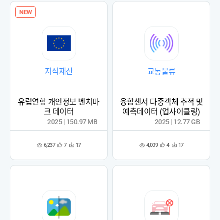
NEW
지식재산
교통물류
유럽연합 개인정보 벤치마
융합센서 다중객체 추적 및
크 데이터
예측데이터 (업사이클링)
2025 | 150.97 MB
2025 | 12.77 GB
6,237
4,009
7
17
4
17
관
다
관
다
조
조
심
운
심
운
회
회
등
수
등
수
수
수
록
록