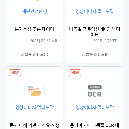
재난안전환경
영상이미지·멀티모달
분자독성 추론 데이터
버츄얼 프로덕션 4K 영상 데
이터
2025 | 22.63 MB
2025 | 2.76 TB
5,898
7,790
1
843
8
19
관
다
관
다
조
조
심
운
심
운
회
회
등
수
등
수
수
수
록
록
NEW
NEW
영상이미지·멀티모달
영상이미지·멀티모달
문서 이해 기반 시각요소 생
동남아시아 고품질 OCR 데