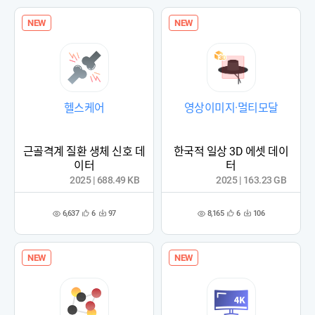
록
록
NEW
NEW
헬스케어
영상이미지·멀티모달
근골격계 질환 생체 신호 데
한국적 일상 3D 에셋 데이
이터
터
2025 | 688.49 KB
2025 | 163.23 GB
6,637
8,165
6
97
6
106
관
다
관
다
조
조
심
운
심
운
회
회
등
수
등
수
수
수
록
록
NEW
NEW