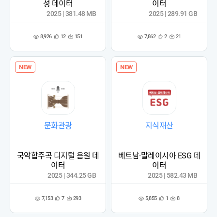
성 데이터
이터
2025 | 381.48 MB
2025 | 289.91 GB
8,926
7,862
12
151
2
21
관
다
관
다
조
조
심
운
심
운
회
회
등
수
등
수
수
수
록
록
NEW
NEW
문화관광
지식재산
국악합주곡 디지털 음원 데
베트남·말레이시아 ESG 데
이터
이터
2025 | 344.25 GB
2025 | 582.43 MB
7,153
5,855
7
293
1
8
관
다
관
다
조
조
심
운
심
운
회
회
등
수
등
수
수
수
록
록