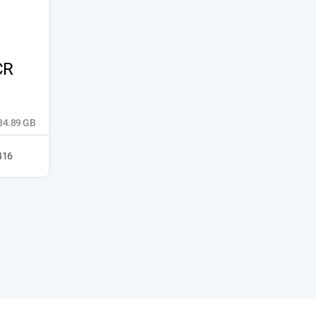
CR
384.89 GB
416