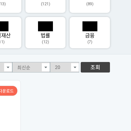
113)
(121)
(89)
식재산
법률
금융
11)
(12)
(7)
조회
다운로드