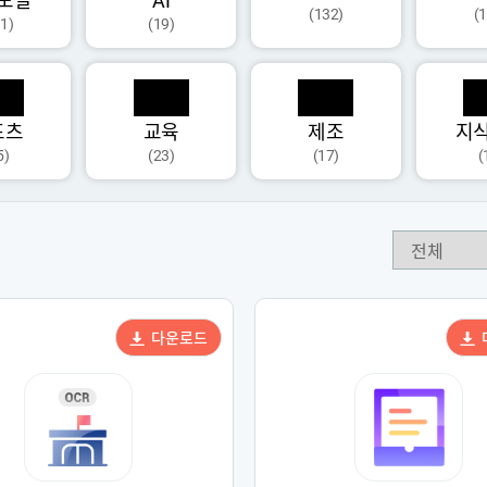
모달
AI
(132)
(
1)
(19)
포츠
교육
제조
지
5)
(23)
(17)
(
다운로드