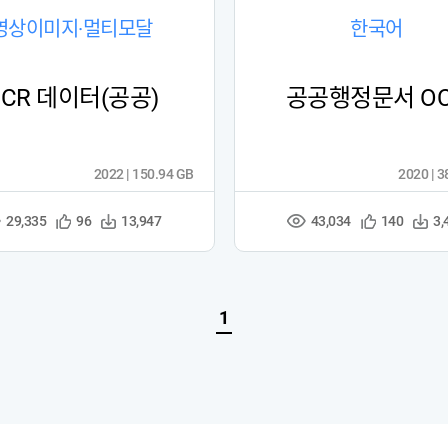
영상이미지·멀티모달
한국어
OCR 데이터(공공)
공공행정문서 O
2022 | 150.94 GB
2020 | 
29,335
43,034
관
다
관
다
96
13,947
140
3,
조
심
운
심
운
회
등
수
등
수
수
록
록
1