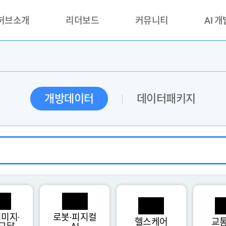
 허브소개
리더보드
커뮤니티
AI 
란?
리더보드(시범운영)
공지사항
AI데이터 
란?
활용성과 우수사례
책
품질가이드
개방데이터
데이터패키지
안내
미지·
로봇·피지컬
헬스케어
교