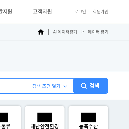
개발지원
고객지원
로그인
회원가입
홈
AI 데이터찾기
데이터 찾기
거래소
문의하기
자주찾는질문
민원접수
AI데이터등록신청
성과조사
검색
검색 조건 열기
통물류
재난안전환경
농축수산