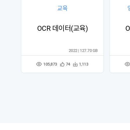
교육
OCR 데이터(교육)
2022 | 127.70 GB
105,873
관
다
74
1,113
조
조
심
운
회
회
등
수
수
수
록