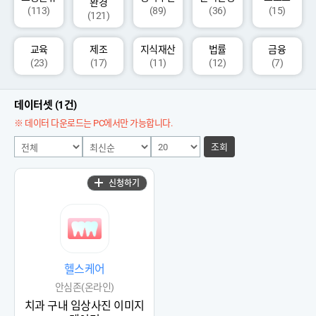
환경
(113)
(89)
(36)
(15)
(121)
교육
제조
지식재산
법률
금융
(23)
(17)
(11)
(12)
(7)
데이터셋 (1건)
※ 데이터 다운로드는 PC에서만 가능합니다.
조회
신청하기
헬스케어
안심존(온라인)
치과 구내 임상사진 이미지