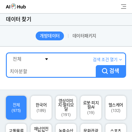
AI-Hub
데이터 찾기
로그인
회원가입
개방데이터
데이터패키지
검
색
AI 데이터찾기
검색 조건 열기
검색
AI 허브소개
리더보드
커뮤니티
영상이미
로봇·피지
전체
한국어
지·멀티모
헬스케어
컬AI
달
(975)
(189)
(132)
(19)
(191)
AI 개발지원
재난안전
고객지원
교통물류
농축수산
문화관광
스포츠