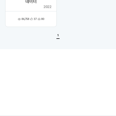
데이터
2022
86,758
37
80
관
다
조
심
운
회
등
수
수
록
1