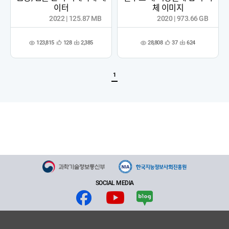
이터
체 이미지
2022 | 125.87 MB
2020 | 973.66 GB
123,815
28,808
128
2,385
37
624
관
다
관
다
조
조
심
운
심
운
회
회
등
수
등
수
수
수
록
록
1
SOCIAL MEDIA