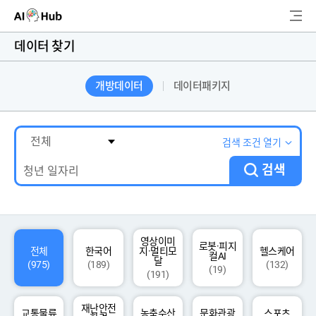
AI-Hub
데이터 찾기
로그인
회원가입
개방데이터
데이터패키지
검
색
AI 데이터찾기
검색 조건 열기
검색
AI 허브소개
리더보드
커뮤니티
영상이미
로봇·피지
전체
한국어
지·멀티모
헬스케어
컬AI
달
(975)
(189)
(132)
(19)
(191)
AI 개발지원
재난안전
고객지원
교통물류
농축수산
문화관광
스포츠