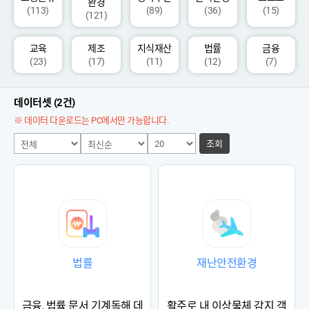
환경
(113)
(89)
(36)
(15)
(121)
교육
제조
지식재산
법률
금융
(23)
(17)
(11)
(12)
(7)
데이터셋 (2건)
※ 데이터 다운로드는 PC에서만 가능합니다.
조회
법률
재난안전환경
금융, 법률 문서 기계독해 데
활주로 내 이상물체 감지 객