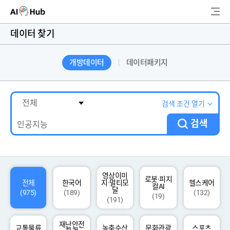
AI-Hub
데이터 찾기
로그인
회원가입
개방데이터
데이터패키지
검
색
AI 데이터찾기
검색 조건 열기
검색
AI 허브소개
리더보드
커뮤니티
영상이미
로봇·피지
전체
한국어
지·멀티모
헬스케어
컬AI
달
(975)
(189)
(132)
(19)
(191)
AI 개발지원
재난안전
고객지원
교통물류
농축수산
문화관광
스포츠