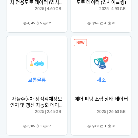
차 전용도로 데이터 (업사이
도로 데이터 (업사이클링)
클링)
2025 | 4.60 GB
2025 | 4.93 GB
4,045
3,926
5
32
4
28
관
다
관
다
조
조
심
운
심
운
회
회
등
수
등
수
수
수
록
록
NEW
교통물류
제조
자율주행차 정적객체정보
에어 피팅 조립 상태 데이터
인지 및 갱신 자동화 데이터
(업사이클링)
2025 | 2.45 GB
2025 | 26.63 GB
3,605
5,358
1
87
1
33
관
다
관
다
조
조
심
운
심
운
회
회
등
수
등
수
수
수
록
록