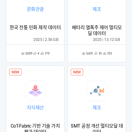
문화관광
제조
한국 전통 민화 제작 데이터
배터리 열폭주 제어 멀티모
달 데이터
2025 | 2.56 GB
2025 | 13.12 GB
5,039
5,431
4
179
10
733
관
다
관
다
조
조
심
운
심
운
회
회
등
수
등
수
수
수
록
록
NEW
NEW
지식재산
제조
CoT-Fabric 기반 기술 가치
SMT 공정 개선 멀티모달 데
평가 데이터
이터