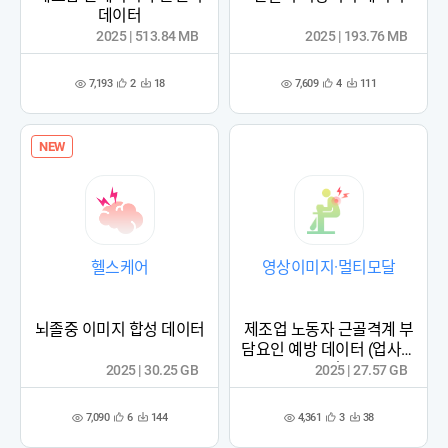
데이터
2025 | 513.84 MB
2025 | 193.76 MB
7,193
7,609
2
18
4
111
관
다
관
다
조
조
심
운
심
운
회
회
등
수
등
수
수
수
록
록
NEW
헬스케어
영상이미지·멀티모달
뇌졸중 이미지 합성 데이터
제조업 노동자 근골격계 부
담요인 예방 데이터 (업사이
클링)
2025 | 30.25 GB
2025 | 27.57 GB
7,090
4,361
6
144
3
38
관
다
관
다
조
조
심
운
심
운
회
회
등
수
등
수
수
수