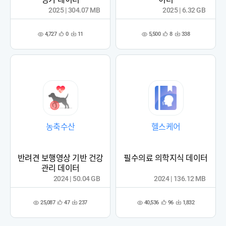
2025 | 304.07 MB
2025 | 6.32 GB
4,727
5,500
0
11
8
338
관
다
관
다
조
조
심
운
심
운
회
회
등
수
등
수
수
수
록
록
농축수산
헬스케어
반려견 보행영상 기반 건강
필수의료 의학지식 데이터
관리 데이터
2024 | 50.04 GB
2024 | 136.12 MB
25,087
40,536
47
237
96
1,832
관
다
관
다
조
조
심
운
심
운
회
회
등
수
등
수
수
수
록
록