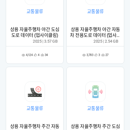
교통물류
교통물류
상용 자율주행차 야간 도심
상용 자율주행차 야간 자동
도로 데이터 (업사이클링)
차 전용도로 데이터 (업사이
클링)
2025 | 3.57 GB
2025 | 2.54 GB
4,124
3,783
4
34
3
27
관
다
관
다
조
조
심
운
심
운
회
회
등
수
등
수
수
수
록
록
교통물류
교통물류
상용 자율주행차 주간 자동
상용 자율주행차 주간 도심