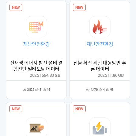
NEW
NEW
재난안전환경
재난안전환경
신재생 에너지 발전 설비 결
산불 확산 위험 대응방안 추
함진단 멀티모달 데이터
론 데이터
2025 | 664.83 GB
2025 | 1.86 GB
3,829
4,470
3
14
4
93
관
다
관
다
조
조
심
운
심
운
회
회
등
수
등
수
수
수
록
록
NEW
NEW