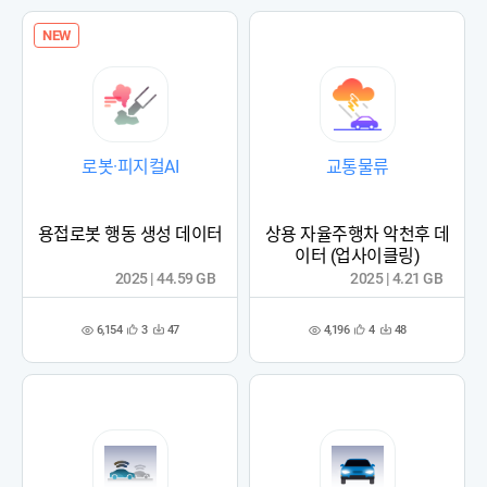
록
록
NEW
로봇·피지컬AI
교통물류
용접로봇 행동 생성 데이터
상용 자율주행차 악천후 데
이터 (업사이클링)
2025 | 44.59 GB
2025 | 4.21 GB
6,154
4,196
3
47
4
48
관
다
관
다
조
조
심
운
심
운
회
회
등
수
등
수
수
수
록
록