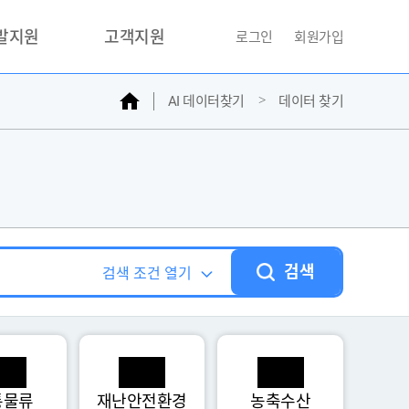
개발지원
고객지원
로그인
회원가입
홈
AI 데이터찾기
데이터 찾기
거래소
문의하기
자주찾는질문
민원접수
AI데이터등록신청
성과조사
검색
검색 조건 열기
통물류
재난안전환경
농축수산