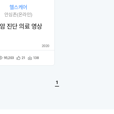
헬스케어
안심존(온라인)
암 진단 의료 영상
2020
95,203
관
다
21
138
조
심
운
회
등
수
수
록
1