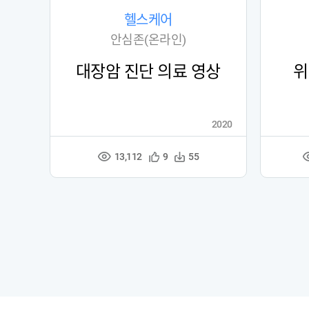
헬스케어
안심존(온라인)
대장암 진단 의료 영상
위
2020
13,112
관
다
9
55
조
심
운
회
등
수
수
록