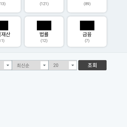
113)
(121)
(89)
식재산
법률
금융
11)
(12)
(7)
조회