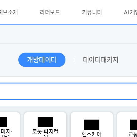
 허브소개
리더보드
커뮤니티
AI 
란?
리더보드(시범운영)
공지사항
AI데이터 
란?
활용성과 우수사례
책
품질가이드
개방데이터
데이터패키지
안내
미지·
로봇·피지컬
헬스케어
교