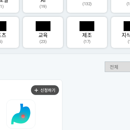
모달
AI
(132)
(
1)
(19)
포츠
교육
제조
지
5)
(23)
(17)
(
신청하기