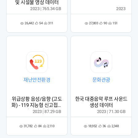
및 시설물 영상 데이터
2023 | 765.34 GB
2023
26,442
27,803
54
311
90
151
관
다
관
다
조
조
심
운
심
운
회
회
등
수
등
수
수
수
록
록
재난안전환경
문화관광
위급상황 음성/음향 (고도
한국 대중음악 루프 사운드
화) - 119 지능형 신고접수
생성 데이터
음성 인식 데이터
2023 | 87.29 GB
2023 | 71.30 GB
31,782
18,952
84
2,110
36
2,348
관
다
관
다
조
조
심
운
심
운
회
회
등
수
등
수
수
수
록
록