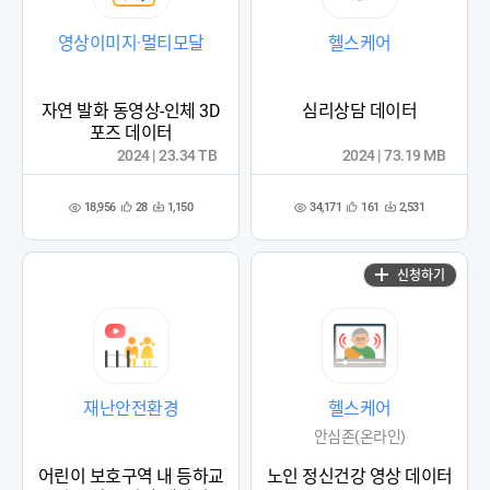
영상이미지·멀티모달
헬스케어
자연 발화 동영상-인체 3D
심리상담 데이터
포즈 데이터
2024 | 23.34 TB
2024 | 73.19 MB
18,956
34,171
28
1,150
161
2,531
관
다
관
다
조
조
심
운
심
운
회
회
등
수
등
수
수
수
록
록
신청하기
재난안전환경
헬스케어
안심존(온라인)
어린이 보호구역 내 등하교
노인 정신건강 영상 데이터