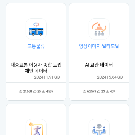
록
록
교통물류
영상이미지·멀티모달
대중교통 이용자 종합 트립
AI 교관 데이터
체인 데이터
2024 | 1.91 GB
2024 | 5.64 GB
21,688
63,579
25
4,587
23
437
관
다
관
다
조
조
심
운
심
운
회
회
등
수
등
수
수
수
록
록