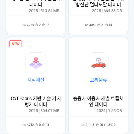
데이터
함진단 멀티모달 데이터
2025 | 513.84 MB
2025 | 664.83 GB
7,214
3,840
2
18
3
14
관
다
관
다
조
조
심
운
심
운
회
회
등
수
등
수
수
수
록
록
NEW
지식재산
교통물류
CoT-Fabric 기반 기술 가치
승용차 이용자 개별 트립체
평가 데이터
인 데이터
2025 | 304.07 MB
2024 | 1.55 GB
4,742
21,118
0
11
20
8,019
관
다
관
다
조
조
심
운
심
운
회
회
등
수
등
수
수
수