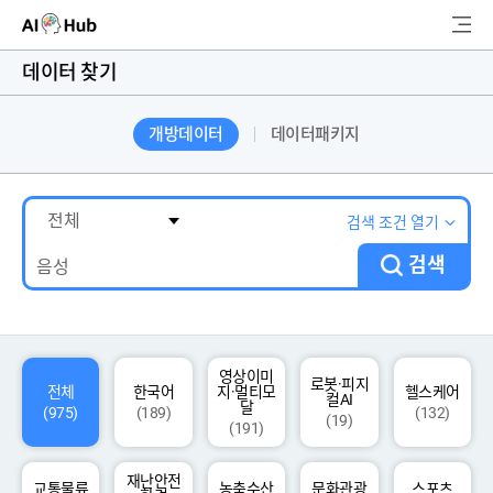
AI-Hub
데이터 찾기
로그인
회원가입
개방데이터
데이터패키지
검
색
AI 데이터찾기
검색 조건 열기
검색
AI 허브소개
리더보드
커뮤니티
영상이미
로봇·피지
전체
한국어
지·멀티모
헬스케어
컬AI
달
(975)
(189)
(132)
(19)
(191)
AI 개발지원
재난안전
고객지원
교통물류
농축수산
문화관광
스포츠