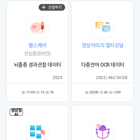
신청하기
헬스케어
영상이미지·멀티모달
안심존(온라인)
뇌졸중 경과관찰 데이터
다중언어 OCR 데이터
2023
2023 | 462.54 GB
17,103
23,039
15
78
60
1,104
관
다
관
다
조
조
심
운
심
운
회
회
등
수
등
수
수
수
록
록
생성형
AI