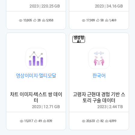
2023 | 220.25 GB
2023 | 34.16 GB
13,805
17,989
28
5,958
58
1,469
관
다
관
다
조
조
심
운
심
운
회
회
등
수
등
수
수
수
록
록
생성형
AI
영상이미지·멀티모달
한국어
차트 이미지-텍스트 쌍 데이
고령자 근현대 경험 기반 스
터
토리 구술 데이터
2023 | 12.71 GB
2023 | 2.44 TB
15,017
20,633
49
839
82
4,099
관
다
관
다
조
조
심
운
심
운
회
회
등
수
등
수
수
수
록
록