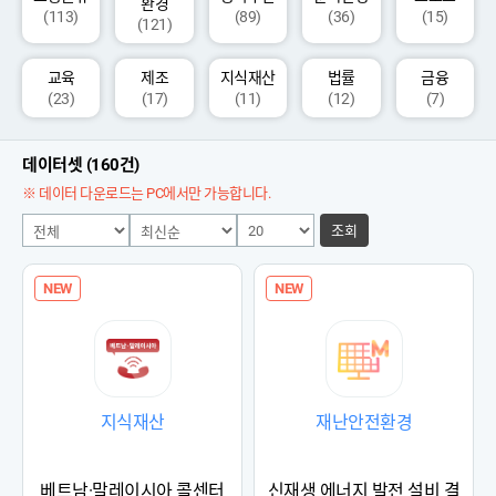
환경
(113)
(89)
(36)
(15)
(121)
교육
제조
지식재산
법률
금융
(23)
(17)
(11)
(12)
(7)
데이터셋 (160건)
※ 데이터 다운로드는 PC에서만 가능합니다.
조회
NEW
NEW
지식재산
재난안전환경
베트남·말레이시아 콜센터
신재생 에너지 발전 설비 결