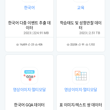
한국어
교육
한국어 다중 이벤트 추출 데
학습태도 및 성향관찰 데이
이터
터
2023 | 224.91 MB
2023 | 2.51 TB
16,659
22,026
23
426
91
1,132
관
다
관
다
조
조
심
운
심
운
회
회
등
수
등
수
수
수
록
록
영상이미지·멀티모달
영상이미지·멀티모달
한국어 GQA 데이터
표 이미지-텍스트 쌍 데이터