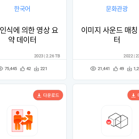
한국어
문화관광
인식에 의한 영상 요
이미지 사운드 매칭
약 데이터
터
2023 | 2.26 TB
2022 | 
75,445
21,441
관
다
관
다
42
221
49
1,
조
조
심
운
심
운
회
회
등
수
등
수
수
수
록
록
다운로드