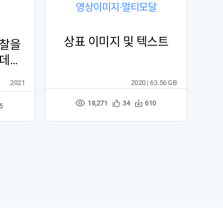
영상이미지·멀티모달
상표 이미지 및 텍스트
관찰을
 데이
2021
2020 | 63.56 GB
18,271
관
다
34
610
조
5
심
운
회
등
수
수
록