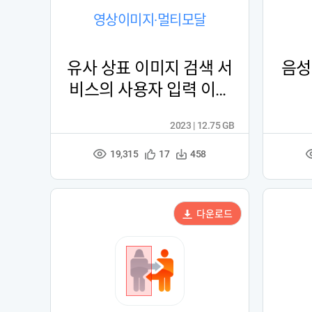
영상이미지·멀티모달
유사 상표 이미지 검색 서
음성
비스의 사용자 입력 이미
지 데이터 (2023)
2023 | 12.75 GB
19,315
관
다
17
458
조
심
운
회
등
수
수
록
다운로드