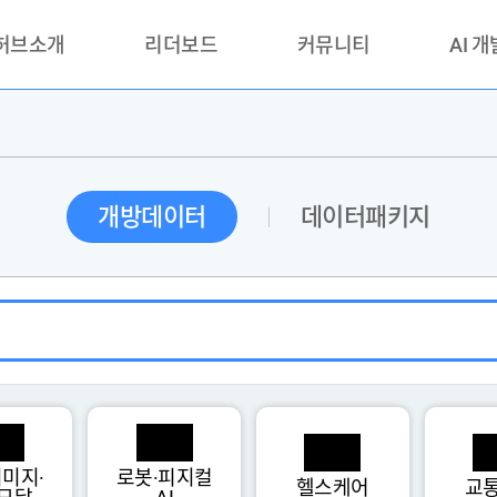
 허브소개
리더보드
커뮤니티
AI 
란?
리더보드(시범운영)
공지사항
AI데이터 
란?
활용성과 우수사례
책
품질가이드
개방데이터
데이터패키지
안내
미지·
로봇·피지컬
헬스케어
교