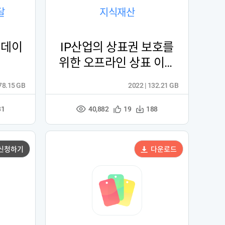
달
지식재산
 데이
IP산업의 상표권 보호를
위한 오프라인 상표 이미
지 데이터
 78.15 GB
2022 | 132.21 GB
40,882
관
다
31
19
188
조
심
운
회
등
수
수
록
신청하기
다운로드