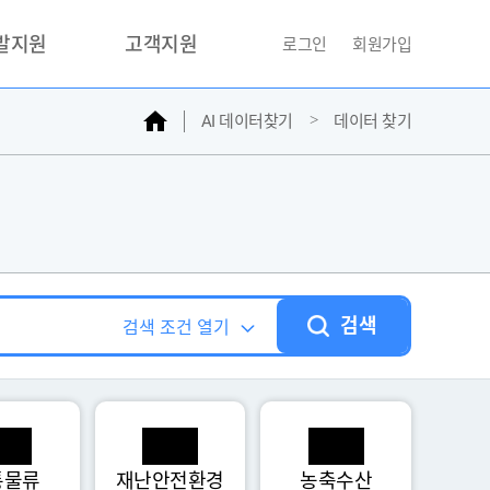
개발지원
고객지원
로그인
회원가입
홈
AI 데이터찾기
데이터 찾기
거래소
문의하기
자주찾는질문
민원접수
AI데이터등록신청
성과조사
검색
검색 조건 열기
통물류
재난안전환경
농축수산