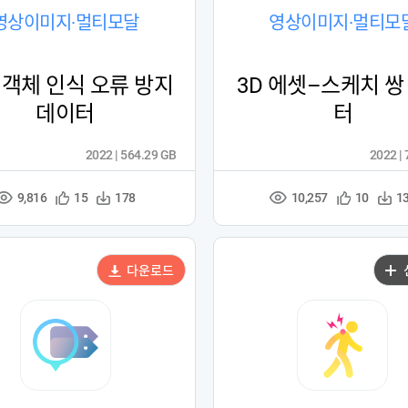
영상이미지·멀티모달
영상이미지·멀티모
 객체 인식 오류 방지
3D 에셋–스케치 쌍
데이터
터
2022 | 564.29 GB
2022 |
9,816
10,257
관
다
관
다
15
178
10
1
조
조
심
운
심
운
회
회
등
수
등
수
수
수
록
록
다운로드