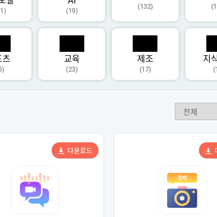
모달
AI
(132)
(
1)
(19)
포츠
교육
제조
지
5)
(23)
(17)
(
다운로드