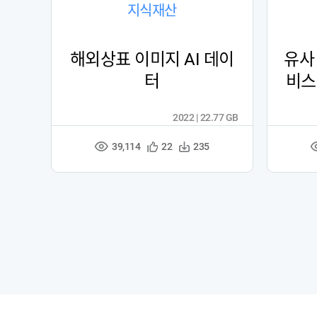
지식재산
해외상표 이미지 AI 데이
유사
터
비스
2022 | 22.77 GB
39,114
관
다
22
235
조
심
운
회
등
수
수
록