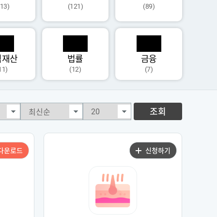
113)
(121)
(89)
식재산
법률
금융
11)
(12)
(7)
조회
다운로드
신청하기