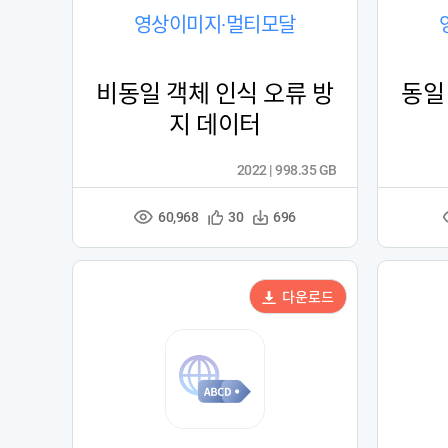
영상이미지·멀티모달
비동일 객체 인식 오류 방
동일
지 데이터
2022 | 998.35 GB
60,968
관
다
30
696
조
심
운
회
등
수
수
록
다운로드