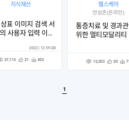
지식재산
헬스케어
안심존(온라인)
 상표 이미지 검색 서
통증치료 및 경과
의 사용자 입력 이미
위한 멀티모달리티
지 데이터
터
2022 | 12.59 GB
37,113
관
다
21
452
조
12,203
관
다
30
7
조
심
운
회
심
운
회
등
수
수
등
수
수
록
록
1