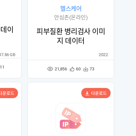
헬스케어
안심존(온라인)
 데이
피부질환 병리검사 이미
지 데이터
237.86 GB
2022
211
21,856
관
다
60
73
조
심
운
회
등
수
수
록
다운로드
다운로드