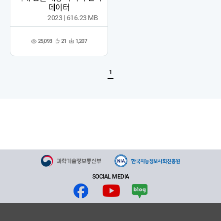
데이터
2023 | 616.23 MB
25,093
21
1,207
관
다
조
심
운
회
등
수
수
록
1
SOCIAL MEDIA