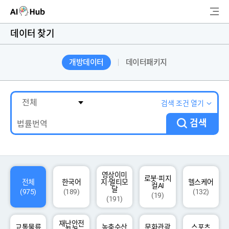
AI-Hub
데이터 찾기
로그인
회원가입
개방데이터
데이터패키지
검
색
AI 데이터찾기
검색 조건 열기
검색
AI 허브소개
리더보드
커뮤니티
영상이미
로봇·피지
전체
한국어
지·멀티모
헬스케어
컬AI
달
(975)
(189)
(132)
(19)
(191)
AI 개발지원
재난안전
고객지원
교통물류
농축수산
문화관광
스포츠