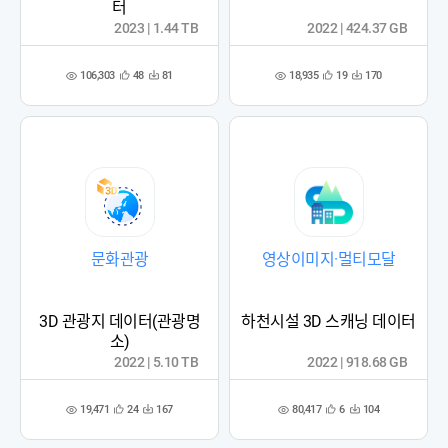
터
2023 | 1.44 TB
2022 | 424.37 GB
106,303
18,935
48
81
19
170
관
다
관
다
조
조
심
운
심
운
회
회
등
수
등
수
수
수
록
록
문화관광
영상이미지·멀티모달
3D 관광지 데이터(관광명
하천시설 3D 스캐닝 데이터
소)
2022 | 5.10 TB
2022 | 918.68 GB
19,471
80,417
24
167
6
104
관
다
관
다
조
조
심
운
심
운
회
회
등
수
등
수
수
수
록
록