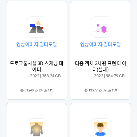
영상이미지·멀티모달
영상이미지·멀티모달
도로교통시설 3D 스캐닝 데
다중 객체 3차원 표현 데이
이터
터(실내)
2022 | 358.24 GB
2022 | 984.79 GB
61,240
12,277
24
111
32
139
관
다
관
다
조
조
심
운
심
운
회
회
등
수
등
수
수
수
록
록