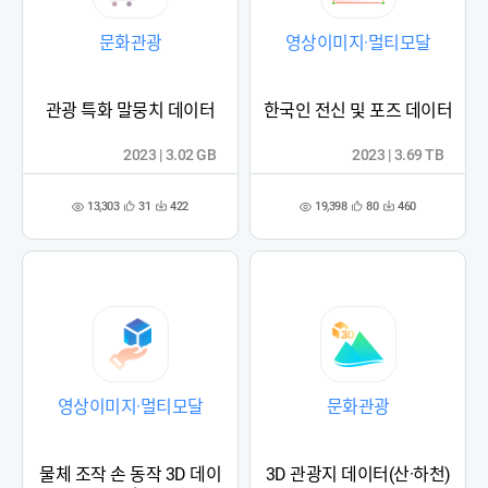
문화관광
영상이미지·멀티모달
관광 특화 말뭉치 데이터
한국인 전신 및 포즈 데이터
2023 | 3.02 GB
2023 | 3.69 TB
13,303
19,398
31
422
80
460
관
다
관
다
조
조
심
운
심
운
회
회
등
수
등
수
수
수
록
록
영상이미지·멀티모달
문화관광
물체 조작 손 동작 3D 데이
3D 관광지 데이터(산·하천)