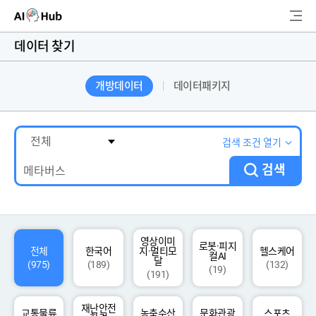
AI-Hub
데이터 찾기
로그인
회원가입
개방데이터
데이터패키지
검
색
AI 데이터찾기
검색 조건 열기
검색
AI 허브소개
리더보드
커뮤니티
영상이미
로봇·피지
전체
한국어
지·멀티모
헬스케어
컬AI
달
(975)
(189)
(132)
(19)
(191)
AI 개발지원
재난안전
고객지원
교통물류
농축수산
문화관광
스포츠