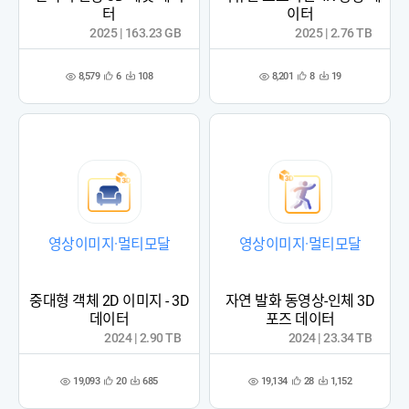
터
이터
2025 | 163.23 GB
2025 | 2.76 TB
8,579
8,201
6
108
8
19
관
다
관
다
조
조
심
운
심
운
회
회
등
수
등
수
수
수
록
록
영상이미지·멀티모달
영상이미지·멀티모달
중대형 객체 2D 이미지 - 3D
자연 발화 동영상-인체 3D
데이터
포즈 데이터
2024 | 2.90 TB
2024 | 23.34 TB
19,093
19,134
20
685
28
1,152
관
다
관
다
조
조
심
운
심
운
회
회
등
수
등
수
수
수