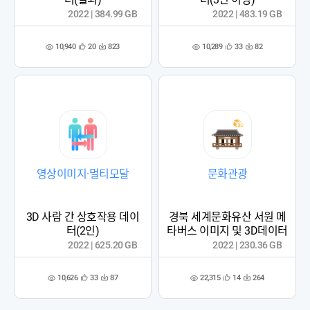
2022 | 384.99 GB
2022 | 483.19 GB
10,940
10,289
20
823
33
82
관
다
관
다
조
조
심
운
심
운
회
회
등
수
등
수
수
수
록
록
영상이미지·멀티모달
문화관광
3D 사람 간 상호작용 데이
경북 세계문화유산 서원 메
터(2인)
타버스 이미지 및 3D데이터
2022 | 625.20 GB
2022 | 230.36 GB
10,626
22,315
33
87
14
264
관
다
관
다
조
조
심
운
심
운
회
회
등
수
등
수
수
수
록
록