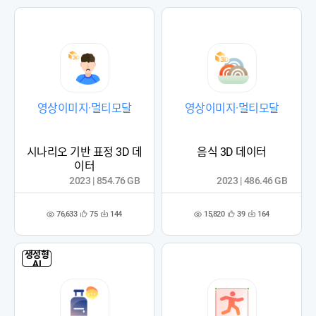
록
록
영상이미지·멀티모달
영상이미지·멀티모달
시나리오 기반 표정 3D 데
음식 3D 데이터
이터
2023 | 854.76 GB
2023 | 486.46 GB
76,633
15,820
75
144
39
164
관
다
관
다
조
조
심
운
심
운
회
회
등
수
등
수
수
수
록
록
생성형
AI