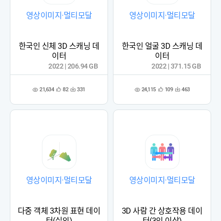
영상이미지·멀티모달
영상이미지·멀티모달
한국인 신체 3D 스캐닝 데
한국인 얼굴 3D 스캐닝 데
이터
이터
2022 | 206.94 GB
2022 | 371.15 GB
21,634
24,115
82
331
109
463
관
다
관
다
조
조
심
운
심
운
회
회
등
수
등
수
수
수
록
록
영상이미지·멀티모달
영상이미지·멀티모달
다중 객체 3차원 표현 데이
3D 사람 간 상호작용 데이
터(실외)
터(3인 이상)