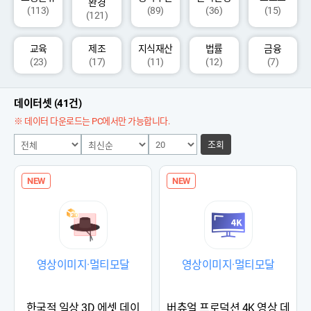
환경
(113)
(89)
(36)
(15)
(121)
교육
제조
지식재산
법률
금융
(23)
(17)
(11)
(12)
(7)
데이터셋 (41건)
※ 데이터 다운로드는 PC에서만 가능합니다.
조회
NEW
NEW
영상이미지·멀티모달
영상이미지·멀티모달
한국적 일상 3D 에셋 데이
버츄얼 프로덕션 4K 영상 데