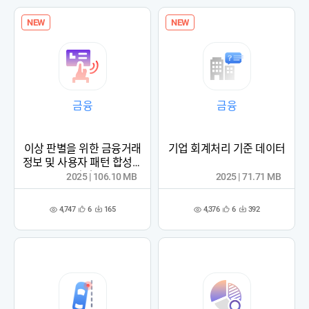
록
록
NEW
NEW
금융
금융
이상 판별을 위한 금융거래
기업 회계처리 기준 데이터
정보 및 사용자 패턴 합성데
이터
2025 | 106.10 MB
2025 | 71.71 MB
4,747
4,376
6
165
6
392
관
다
관
다
조
조
심
운
심
운
회
회
등
수
등
수
수
수
록
록