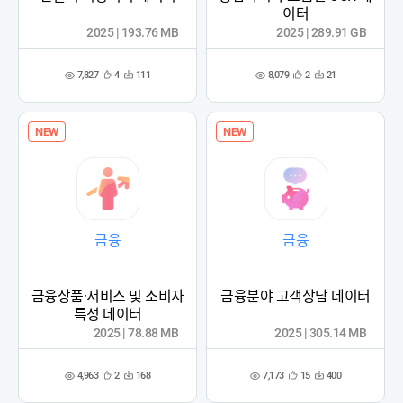
이터
2025 | 193.76 MB
2025 | 289.91 GB
7,827
8,079
4
111
2
21
관
다
관
다
조
조
심
운
심
운
회
회
등
수
등
수
수
수
록
록
NEW
NEW
금융
금융
금융상품·서비스 및 소비자
금융분야 고객상담 데이터
특성 데이터
2025 | 78.88 MB
2025 | 305.14 MB
4,963
7,173
2
168
15
400
관
다
관
다
조
조
심
운
심
운
회
회
등
수
등
수
수
수