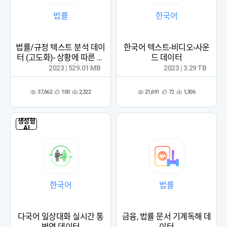
법률
한국어
법률/규정 텍스트 분석 데이
한국어 텍스트-비디오-사운
터 (고도화)- 상황에 따른 판
드 데이터
례 데이터
2023 | 529.01 MB
2023 | 3.29 TB
37,662
21,691
100
2,322
72
1,306
관
다
관
다
조
조
심
운
심
운
회
회
등
수
등
수
수
수
록
록
생성형
AI
한국어
법률
다국어 일상대화 실시간 통
금융, 법률 문서 기계독해 데
번역 데이터
이터