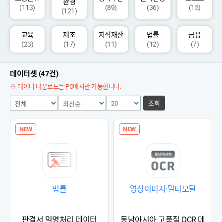
환경
(113)
(89)
(36)
(15)
(121)
교육
제조
지식재산
법률
금융
(23)
(17)
(11)
(12)
(7)
데이터셋 (47건)
※ 데이터 다운로드는 PC에서만 가능합니다.
조회
NEW
NEW
법률
영상이미지·멀티모달
판결서 익명처리 데이터
동남아시아 고품질 OCR 데