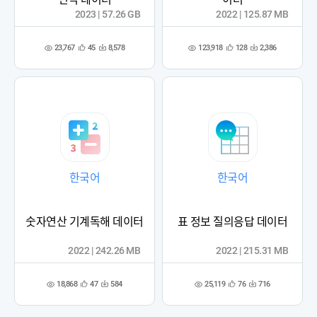
2023 | 57.26 GB
2022 | 125.87 MB
23,767
123,918
45
8,578
128
2,386
관
다
관
다
조
조
심
운
심
운
회
회
등
수
등
수
수
수
록
록
한국어
한국어
숫자연산 기계독해 데이터
표 정보 질의응답 데이터
2022 | 242.26 MB
2022 | 215.31 MB
18,868
25,119
47
584
76
716
관
다
관
다
조
조
심
운
심
운
회
회
등
수
등
수
수
수
록
록