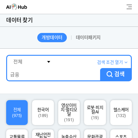
AI-Hub
데이터 찾기
로그인
회원가입
개방데이터
데이터패키지
검
색
AI 데이터찾기
검색 조건 열기
검색
AI 허브소개
리더보드
커뮤니티
영상이미
로봇·피지
전체
한국어
지·멀티모
헬스케어
컬AI
달
(975)
(189)
(132)
(19)
(191)
AI 개발지원
재난안전
고객지원
교통물류
농축수산
문화관광
스포츠