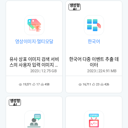
생성형
AI
영상이미지·멀티모달
한국어
유사 상표 이미지 검색 서비
한국어 다중 이벤트 추출 데
스의 사용자 입력 이미지 데
이터
이터 (2023)
2023 | 12.75 GB
2023 | 224.91 MB
19,371
16,711
17
458
23
426
관
다
관
다
조
조
심
운
심
운
회
회
등
수
등
수
수
수
록
록
생성형
AI