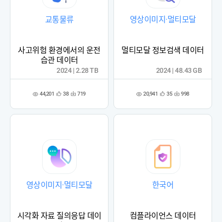
교통물류
영상이미지·멀티모달
사고위험 환경에서의 운전
멀티모달 정보검색 데이터
습관 데이터
2024 | 2.28 TB
2024 | 48.43 GB
44,201
20,941
38
719
35
998
관
다
관
다
조
조
심
운
심
운
회
회
등
수
등
수
수
수
록
록
영상이미지·멀티모달
한국어
시각화 자료 질의응답 데이
컴플라이언스 데이터