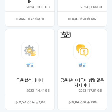
터
2024 | 13.13 GB
2024 | 1.64 GB
22,291
16,651
37
2,143
31
1,227
관
다
관
다
조
조
심
운
심
운
회
회
등
수
등
수
수
수
록
록
생성형
AI
금융
금융
금융 합성 데이터
금융 분야 다국어 병렬 말뭉
치 데이터
2023 | 14.44 GB
2023 | 17.01 GB
52,340
34,984
174
2,796
51
1,570
관
다
관
다
조
조
심
운
심
운
회
회
등
수
등
수
수
수
록
록