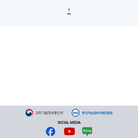
록
록
1
SOCIAL MEDIA