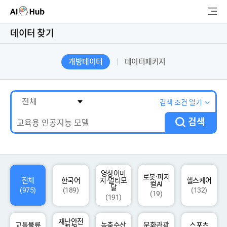
AI-Hub
데이터 찾기
로그인
회원가입
개방데이터
데이터패키지
검
색
AI 데이터찾기
검색 조건 열기
검색
AI 허브소개
리더보드
커뮤니티
영상이미
로봇·피지
전체
한국어
지·멀티모
헬스케어
컬AI
달
(975)
(189)
(132)
(19)
(191)
AI 개발지원
재난안전
고객지원
교통물류
농축수산
문화관광
스포츠