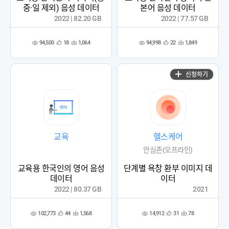
중·일 제외) 음성 데이터
본어 음성 데이터
2022 | 82.20 GB
2022 | 77.57 GB
94,500
94,998
18
1,064
22
1,849
관
다
관
다
조
조
심
운
심
운
회
회
등
수
등
수
수
수
록
록
신청하기
교육
헬스케어
안심존(오프라인)
교육용 한국인의 영어 음성
단계별 욕창 환부 이미지 데
데이터
이터
2022 | 80.37 GB
2021
102,773
14,912
44
1,568
31
78
관
다
관
다
조
조
심
운
심
운
회
회
등
수
등
수
수
수