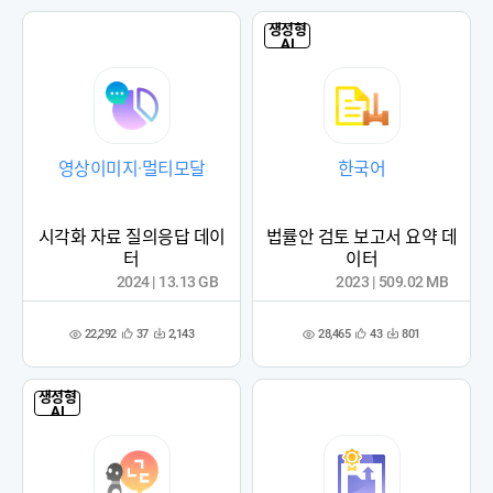
록
록
생성형
AI
영상이미지·멀티모달
한국어
시각화 자료 질의응답 데이
법률안 검토 보고서 요약 데
터
이터
2024 | 13.13 GB
2023 | 509.02 MB
22,292
28,465
37
2,143
43
801
관
다
관
다
조
조
심
운
심
운
회
회
등
수
등
수
수
수
록
록
생성형
AI