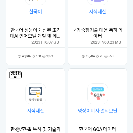
한국어
지식재산
한국어 성능이 개선된 초거
국가중점기술 대응 특허 데
대AI 언어모델 개발 및 데이
이터
터
2023 | 16.07 GB
2023 | 963.23 MB
40,046
19,204
188
2,371
20
558
관
다
관
다
조
조
심
운
심
운
회
회
등
수
등
수
수
수
록
록
생성형
AI
지식재산
영상이미지·멀티모달
한-중/한-일 특허 및 기술과
한국어 GQA 데이터