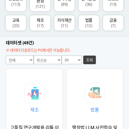
환경
(113)
(89)
(36)
(15)
(121)
교육
제조
지식재산
법률
금융
(23)
(17)
(11)
(12)
(7)
데이터셋 (48건)
※ 데이터 다운로드는 PC에서만 가능합니다.
조회
제조
법률
고품질 연구개발용 리튬 이
행정법 LLM 사전학습 및