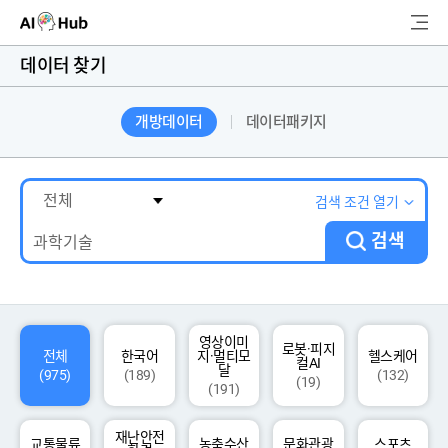
AI-Hub
데이터 찾기
로그인
회원가입
개방데이터
데이터패키지
검
색
AI 데이터찾기
검색 조건 열기
검색
AI 허브소개
리더보드
커뮤니티
영상이미
로봇·피지
전체
한국어
지·멀티모
헬스케어
컬AI
달
(975)
(189)
(132)
(19)
(191)
AI 개발지원
재난안전
고객지원
교통물류
농축수산
문화관광
스포츠