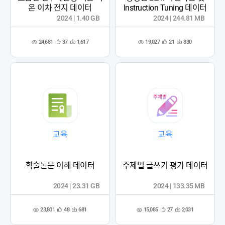
온 이차 전지 데이터
Instruction Tuning 데이터
2024 | 1.40 GB
2024 | 244.81 MB
24,681
19,027
37
1,617
21
830
관
다
관
다
조
조
심
운
심
운
회
회
등
수
등
수
수
수
록
록
교육
교육
학술논문 이해 데이터
주제별 글쓰기 평가 데이터
2024 | 23.31 GB
2024 | 133.35 MB
23,801
15,085
48
681
27
2,031
관
다
관
다
조
조
심
운
심
운
회
회
등
수
등
수
수
수