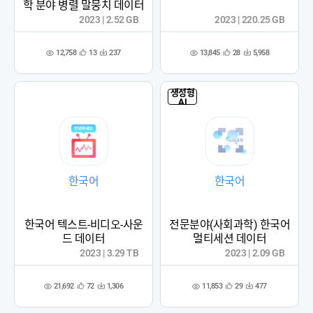
학 분야 병렬 말뭉치 데이터
2023 | 2.52 GB
2023 | 220.25 GB
12,758
13,845
13
237
28
5,958
관
다
관
다
조
조
심
운
심
운
회
회
등
수
등
수
수
수
록
록
생성형
AI
한국어
한국어
한국어 텍스트-비디오-사운
전문분야(사회과학) 한국어
드 데이터
멀티세션 데이터
2023 | 3.29 TB
2023 | 2.09 GB
21,692
11,853
72
1,306
29
477
관
다
관
다
조
조
심
운
심
운
회
회
등
수
등
수
수
수
록
록