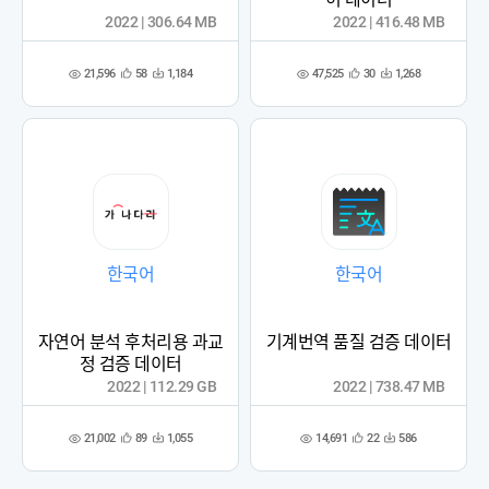
2022 | 306.64 MB
2022 | 416.48 MB
21,596
47,525
58
1,184
30
1,268
관
다
관
다
조
조
심
운
심
운
회
회
등
수
등
수
수
수
록
록
한국어
한국어
자연어 분석 후처리용 과교
기계번역 품질 검증 데이터
정 검증 데이터
2022 | 112.29 GB
2022 | 738.47 MB
21,002
14,691
89
1,055
22
586
관
다
관
다
조
조
심
운
심
운
회
회
등
수
등
수
수
수
록
록