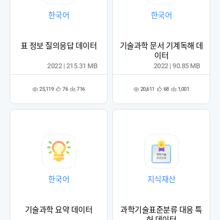
한국어
한국어
표 정보 질의응답 데이터
기술과학 문서 기계독해 데
이터
2022 | 215.31 MB
2022 | 90.85 MB
25,119
20,611
76
716
68
1,001
관
다
관
다
조
조
심
운
심
운
회
회
등
수
등
수
수
수
록
록
한국어
지식재산
기술과학 요약 데이터
과학기술표준분류 대응 특
허 데이터