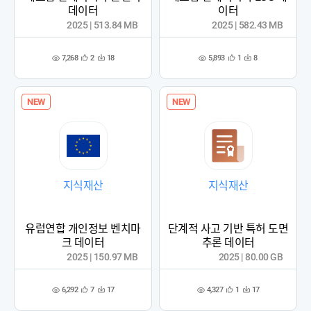
데이터
이터
2025 | 513.84 MB
2025 | 582.43 MB
7,268
5,893
2
18
1
8
관
다
관
다
조
조
심
운
심
운
회
회
등
수
등
수
수
수
록
록
NEW
NEW
지식재산
지식재산
유럽연합 개인정보 벤치마
단계적 사고 기반 특허 도면
크 데이터
추론 데이터
2025 | 150.97 MB
2025 | 80.00 GB
6,292
4,327
7
17
1
17
관
다
관
다
조
조
심
운
심
운
회
회
등
수
등
수
수
수