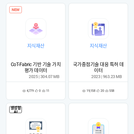
록
록
NEW
지식재산
지식재산
CoT-Fabric 기반 기술 가치
국가중점기술 대응 특허 데
평가 데이터
이터
2025 | 304.07 MB
2023 | 963.23 MB
4,779
19,158
0
11
20
558
관
다
관
다
조
조
심
운
심
운
회
회
등
수
등
수
수
수
록
록
생성형
AI