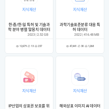
지식재산
지식재산
한-중/한-일 특허 및 기술과
과학기술표준분류 대응 특
학 분야 병렬 말뭉치 데이터
허 데이터
2023 | 2.52 GB
2022 | 416.48 MB
12,679
47,441
13
237
30
1,268
관
다
관
다
조
조
심
운
심
운
회
회
등
수
등
수
수
수
록
록
지식재산
지식재산
IP산업의 상표권 보호를 위
해외상표 이미지 AI 데이터