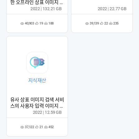
한 오프라인 상표 이미지 데
이터
2022 | 132.21 GB
2022 | 22.77 GB
40,903
39,139
19
188
22
235
관
다
관
다
조
조
심
운
심
운
회
회
등
수
등
수
수
수
록
록
지식재산
유사 상표 이미지 검색 서비
스의 사용자 입력 이미지 데
이터
2022 | 12.59 GB
37,122
21
452
관
다
조
심
운
회
등
수
수
록