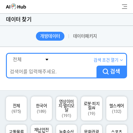
AI-Hub
데이터 찾기
로그인
회원가입
개방데이터
데이터패키지
검
색
AI 데이터찾기
검색 조건 열기
검색
AI 허브소개
리더보드
커뮤니티
영상이미
로봇·피지
전체
한국어
지·멀티모
헬스케어
컬AI
달
(975)
(189)
(132)
(19)
(191)
AI 개발지원
재난안전
고객지원
교통물류
농축수산
문화관광
스포츠