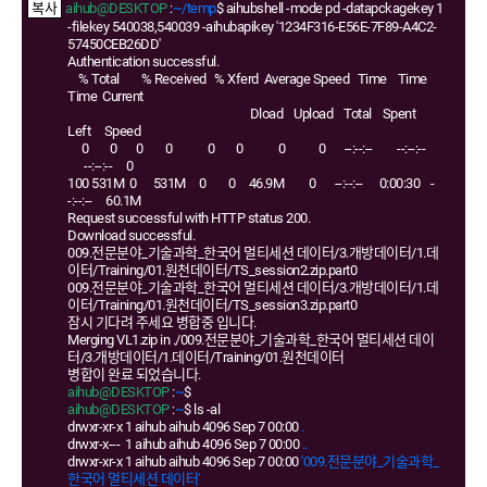
aihub@DESKTOP
:
~/temp
$ aihubshell -mode pd -datapckagekey 1
-filekey 540038,540039 -aihubapikey '1234F316-E56E-7F89-A4C2-
57450CEB26DD'
Authentication successful.
% Total % Received % Xferd Average Speed Time Time
Time Current
Dload Upload Total Spent
Left Speed
0 0 0 0 0 0 0 0 --:--:-- --:--:--
--:--:-- 0
100 531M 0 531M 0 0 46.9M 0 --:--:-- 0:00:30 -
-:--:-- 60.1M
Request successful with HTTP status 200.
Download successful.
009.전문분야_기술과학_한국어 멀티세션 데이터/3.개방데이터/1.데
이터/Training/01.원천데이터/TS_session2.zip.part0
009.전문분야_기술과학_한국어 멀티세션 데이터/3.개방데이터/1.데
이터/Training/01.원천데이터/TS_session3.zip.part0
잠시 기다려 주세요 병합중 입니다.
Merging VL1.zip in ./009.전문분야_기술과학_한국어 멀티세션 데이
터/3.개방데이터/1.데이터/Training/01.원천데이터
병합이 완료 되었습니다.
aihub@DESKTOP
:
~
$
aihub@DESKTOP
:
~
$ ls -al
drwxr-xr-x 1 aihub aihub 4096 Sep 7 00:00
.
drwxr-x--- 1 aihub aihub 4096 Sep 7 00:00
..
drwxr-xr-x 1 aihub aihub 4096 Sep 7 00:00
'009.전문분야_기술과학_
한국어 멀티세션 데이터'