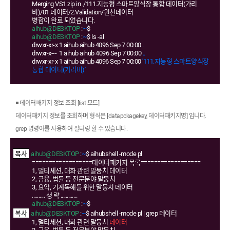
Merging VS1.zip in ./111.지능형 스마트양식장 통합 데이터(가리
비)/01.데이터/2.Validation/원천데이터
병합이 완료 되었습니다.
aihub@DESKTOP
:
~
$
aihub@DESKTOP
:
~
$ ls -al
drwxr-xr-x 1 aihub aihub 4096 Sep 7 00:00
.
drwxr-x--- 1 aihub aihub 4096 Sep 7 00:00
..
drwxr-xr-x 1 aihub aihub 4096 Sep 7 00:00
'111.지능형 스마트양식장
통합 데이터(가리비)'
◾ 데이터패키지 정보 조회 [list 모드]
데이터패키지 정보를 조회하며 형식은 [datapckagekey, 데이터패키지명] 입니다.
grep 명령어를 사용하여 필터링 할 수 있습니다.
aihub@DESKTOP
:
~
$ aihubshell -mode pl
==================데이터패키지 목록==================
1, 멀티세션, 대화 관련 말뭉치 데이터
2, 금융, 법률 등 전문분야 말뭉치
3, 요약, 기계독해를 위한 말뭉치 데이터
.......... 생 략 .............
aihub@DESKTOP
:
~
$
aihub@DESKTOP
:
~
$ aihubshell -mode pl | grep 데이터
1, 멀티세션, 대화 관련 말뭉치
데이터