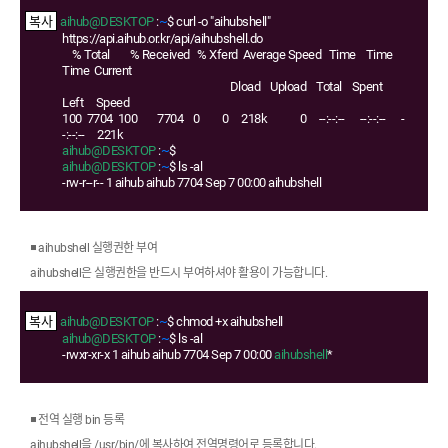
aihub@DESKTOP
:
~
$ curl -o "aihubshell"
https://api.aihub.or.kr/api/aihubshell.do
% Total % Received % Xferd Average Speed Time Time
Time Current
Dload Upload Total Spent
Left Speed
100 7704 100 7704 0 0 218k 0 --:--:-- --:--:-- -
-:--:-- 221k
aihub@DESKTOP
:
~
$
aihub@DESKTOP
:
~
$ ls -al
-rw-r--r-- 1 aihub aihub 7704 Sep 7 00:00 aihubshell
◾ aihubshell 실행권한 부여
aihubshell은 실행권한을 반드시 부여하셔야 활용이 가능합니다.
aihub@DESKTOP
:
~
$ chmod +x aihubshell
aihub@DESKTOP
:
~
$ ls -al
-rwxr-xr-x 1 aihub aihub 7704 Sep 7 00:00
aihubshell
*
◾ 전역 실행 bin 등록
aihubshell을 /usr/bin/에 복사하여 전역명령어로 등록합니다.