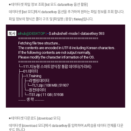
◾ 데이터셋 파일 정보 조회 [list 모드 datasetkey 옵션 활용]
데이터셋 [list 모드]에서 datasetkey 옵션을 추가하여 원하는 파일 정보를 조회 합니다.
파일 정보의 형식은 폴더 구조 및 [파일명 | 용량 | filekey]입니다.
aihub@DESKTOP
:
~
$ aihubshell -mode l -datasetkey 593
==========================================
Fetching file tree structure...
The contents are encoded in UTF-8 including Korean characters.
If the following contents are not output normally,
Please modify the character information of the OS.
==========================================
└─111.지능형 스마트양식장 통합 데이터(가리비)
├─01.데이터
│ ├─1.Training
│ │ ├─라벨링데이터
│ │ │ └─TL1.zip | 108 MB | 51937
│ │ └─원천데이터
│ │ └─TS1.zip | 11 GB | 51938
.......... 생 략 .............
◾ 데이터셋 다운로드 [download 모드]
데이터셋 [download 모드]에서 datasetkey를 입력하여 AI학습용 데이터 전체를 다운
로드 합니다.