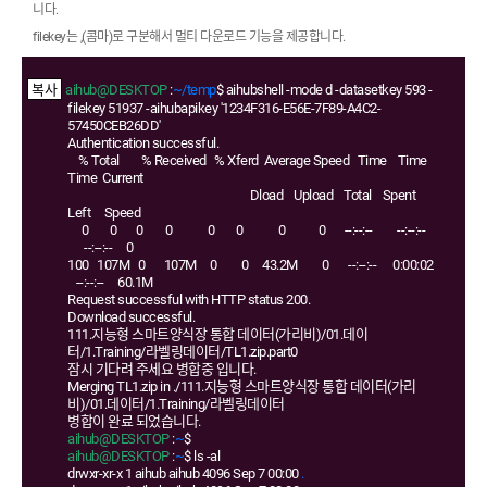
니다.
filekey는 ,(콤마)로 구분해서 멀티 다운로드 기능을 제공합니다.
aihub@DESKTOP
:
~/temp
$ aihubshell -mode d -datasetkey 593 -
filekey 51937 -aihubapikey '1234F316-E56E-7F89-A4C2-
57450CEB26DD'
Authentication successful.
% Total % Received % Xferd Average Speed Time Time
Time Current
Dload Upload Total Spent
Left Speed
0 0 0 0 0 0 0 0 --:--:-- --:--:--
--:--:-- 0
100 107M 0 107M 0 0 43.2M 0 --:--:-- 0:00:02
--:--:-- 60.1M
Request successful with HTTP status 200.
Download successful.
111.지능형 스마트양식장 통합 데이터(가리비)/01.데이
터/1.Training/라벨링데이터/TL1.zip.part0
잠시 기다려 주세요 병합중 입니다.
Merging TL1.zip in ./111.지능형 스마트양식장 통합 데이터(가리
비)/01.데이터/1.Training/라벨링데이터
병합이 완료 되었습니다.
aihub@DESKTOP
:
~
$
aihub@DESKTOP
:
~
$ ls -al
drwxr-xr-x 1 aihub aihub 4096 Sep 7 00:00
.