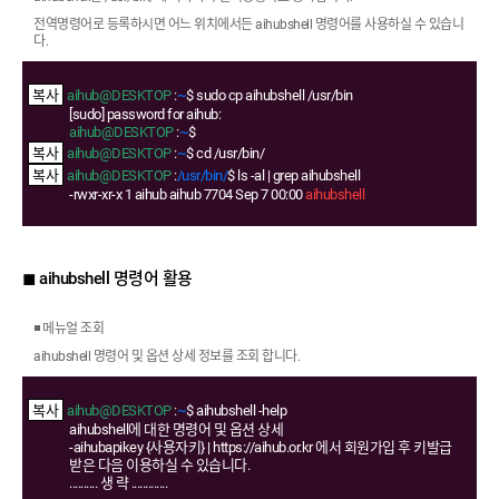
전역명령어로 등록하시면 어느 위치에서든 aihubshell 명령어를 사용하실 수 있습니
다.
aihub@DESKTOP
:
~
$ sudo cp aihubshell /usr/bin
[sudo] password for aihub:
aihub@DESKTOP
:
~
$
aihub@DESKTOP
:
~
$ cd /usr/bin/
aihub@DESKTOP
:
/usr/bin/
$ ls -al | grep aihubshell
-rwxr-xr-x 1 aihub aihub 7704 Sep 7 00:00
aihubshell
◼ aihubshell 명령어 활용
◾ 메뉴얼 조회
aihubshell 명령어 및 옵션 상세 정보를 조회 합니다.
aihub@DESKTOP
:
~
$ aihubshell -help
aihubshell에 대한 명령어 및 옵션 상세
-aihubapikey {사용자키} | https://aihub.or.kr 에서 회원가입 후 키발급
받은 다음 이용하실 수 있습니다.
.......... 생 략 .............