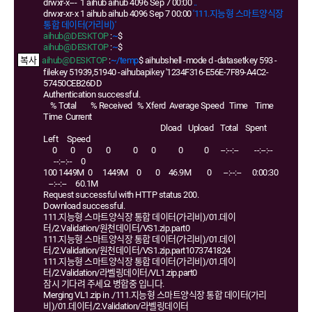
drwxr-x--- 1 aihub aihub 4096 Sep 7 00:00
..
drwxr-xr-x 1 aihub aihub 4096 Sep 7 00:00
'111.지능형 스마트양식장
통합 데이터(가리비)'
aihub@DESKTOP
:
~
$
aihub@DESKTOP
:
~
$
aihub@DESKTOP
:
~/temp
$ aihubshell -mode d -datasetkey 593 -
filekey 51939,51940 -aihubapikey '1234F316-E56E-7F89-A4C2-
57450CEB26DD
Authentication successful.
% Total % Received % Xferd Average Speed Time Time
Time Current
Dload Upload Total Spent
Left Speed
0 0 0 0 0 0 0 0 --:--:-- --:--:--
--:--:-- 0
100 1449M 0 1449M 0 0 46.9M 0 --:--:-- 0:00:30
--:--:-- 60.1M
Request successful with HTTP status 200.
Download successful.
111.지능형 스마트양식장 통합 데이터(가리비)/01.데이
터/2.Validation/원천데이터/VS1.zip.part0
111.지능형 스마트양식장 통합 데이터(가리비)/01.데이
터/2.Validation/원천데이터/VS1.zip.part1073741824
111.지능형 스마트양식장 통합 데이터(가리비)/01.데이
터/2.Validation/라벨링데이터/VL1.zip.part0
잠시 기다려 주세요 병합중 입니다.
Merging VL1.zip in ./111.지능형 스마트양식장 통합 데이터(가리
비)/01.데이터/2.Validation/라벨링데이터