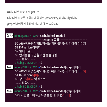
◾ 데이터셋 정보 조회 [list 모드]
데이터셋 정보를 조회하며 형식은 [datasetkey, 데이터명] 입니다.
grep 명령어를 사용하여 필터링 할 수 있습니다.
aihub@DESKTOP
:
~
$ aihubshell -mode l
==================DataSet 목록==================
50, AR/VR 화면정확도 향상을 위한 플렌옵틱 카메라 이미지
51, K-Fashion 이미지
57, 멀티모달
59, 반려동물 구분을 위한 동물 영상
.......... 생 략 .............
aihub@DESKTOP
:
~
$
aihub@DESKTOP
:
~
$ aihubshell -mode l | grep 이미지
50, AR/VR 화면정확도 향상을 위한 플렌옵틱 카메라
이미지
51, K-Fashion
이미지
63, 상표
이미지
및 텍스트
.......... 생 략 .............
aihub@DESKTOP
:
~
$
aihub@DESKTOP
:
~
$ aihubshell -mode l | grep 가리비
593, 지능형 스마트양식장 통합 데이터(
가리비
)