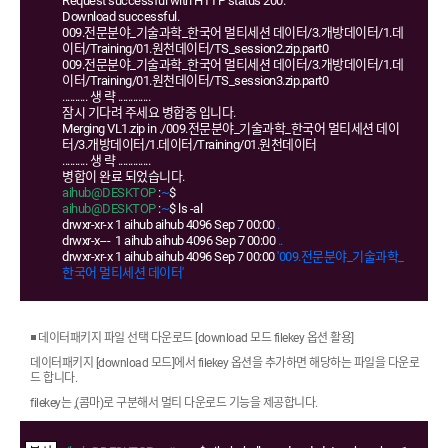
Request successful with HTTP status 200.
Download successful.
009.전문분야_기술과학_한국어 멀티세션 데이터/3.개방데이터/1.데
이터/Training/01.원천데이터/TS_session2.zip.part0
009.전문분야_기술과학_한국어 멀티세션 데이터/3.개방데이터/1.데
이터/Training/01.원천데이터/TS_session3.zip.part0
.......... 생 략 .............
잠시 기다려 주세요 병합중 입니다.
Merging VL1.zip in ./009.전문분야_기술과학_한국어 멀티세션 데이
터/3.개방데이터/1.데이터/Training/01.원천데이터
.......... 생 략 .............
병합이 완료 되었습니다.
aihub@DESKTOP
:
~
$
aihub@DESKTOP
:
~
$ ls -al
drwxr-xr-x 1 aihub aihub 4096 Sep 7 00:00
.
drwxr-x--- 1 aihub aihub 4096 Sep 7 00:00
..
drwxr-xr-x 1 aihub aihub 4096 Sep 7 00:00
'009.전문분야_기술과학_
한국어 멀티세션 데이터'
◾ 데이터패키지 파일 선택 다운로드 [download 모드 filekey 옵션 활용]
데이터패키지 [download 모드]에서 filekey 옵션을 추가하면 해당하는 파일을 다운로
드 합니다.
filekey는 ,(콤마)로 구분해서 멀티 다운로드 기능을 제공합니다.