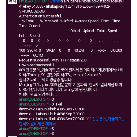
aihub@DESKTOP
:
~/temp
$ aihubshell -mode pd -datapckagekey 1
-filekey 540038 -aihubapikey '1234F316-E56E-7F89-A4C2-
57450CEB26DD'
Authentication successful.
% Total % Received % Xferd Average Speed Time Time
Time Current
Dload Upload Total Spent
Left Speed
0 0 0 0 0 0 0 0 --:--:-- --:--:--
--:--:-- 0
100 396M 0 396M 0 0 43.2M 0 --:--:-- 0:00:03
--:--:-- 60.1M
Request successful with HTTP status 200.
Download successful.
009.전문분야_기술과학_한국어 멀티세션 데이터/3.개방데이터/1.데
이터/Training/01.원천데이터/TS_session2.zip.part0
잠시 기다려 주세요 병합중 입니다.
Merging TL1.zip in ./009.전문분야_기술과학_한국어 멀티세션 데이
터/3.개방데이터/1.데이터/Training/01.원천데이터
병합이 완료 되었습니다.
aihub@DESKTOP
:
~
$
aihub@DESKTOP
:
~
$ ls -al
drwxr-xr-x 1 aihub aihub 4096 Sep 7 00:00
.
drwxr-x--- 1 aihub aihub 4096 Sep 7 00:00
..
drwxr-xr-x 1 aihub aihub 4096 Sep 7 00:00
'009.전문분야_기술과학_
한국어 멀티세션 데이터'
aihub@DESKTOP
:
~
$
aihub@DESKTOP
:
~
$