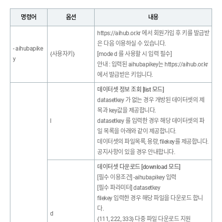
명령어
옵션
내용
https://aihub.or.kr 에서 회원가입 후 키를 발급받
은 다음 이용하실 수 있습니다.
- aihubapike
{사용자키}
[mode d 를 사용할 시 입력 필수]
y
안내 : 입력된 aihubapikey는 https://aihub.or.kr
에서 발급받은 키입니다.
데이터셋 정보 조회 [list 모드]
datasetkey 가 없는 경우 개방된 데이터셋의 제
목과 key값을 제공합니다.
l
datasetkey 를 입력한 경우 해당 데이터셋의 파
일 목록을 아래와 같이 제공합니다.
데이터셋의 파일목록, 용량, filekey를 제공합니다.
공지사항이 있을 경우 안내합니다.
데이터셋 다운로드 [download 모드]
[필수 이용조건] -aihubapikey 입력
[필수 파라미터] datasetkey
filekey 입력한 경우 해당 파일을 다운로드 합니
다.
d
{111, 222, 333} 다중 파일 다운로드 지원