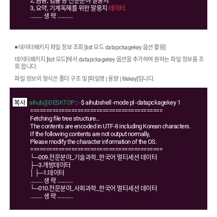
2, 금융, 법률 등 전문분야 말뭉치
3, 요약, 기계독해를 위한 말뭉치
데이터
.......... 생 략 .............
◾ 데이터패키지 파일 정보 조회 [list 모드 datapckagekey 옵션 활용]
데이터패키지 [list 모드]에서 datapckagekey 옵션을 추가하여 원하는 파일 정보를 조
회 합니다.
파일 정보의 형식은 폴더 구조 및 [파일명 | 용량 | filekey]입니다.
aihub@DESKTOP
:
~
$ aihubshell -mode pl -datapckagekey 1
==========================================
Fetching file tree structure...
The contents are encoded in UTF-8 including Korean characters.
If the following contents are not output normally,
Please modify the character information of the OS.
==========================================
└─009.전문분야_기술과학_한국어 멀티세션 데이터
├─3.개방데이터
│ ├─1.데이터
.......... 생 략 .............
└─010.전문분야_사회과학_한국어 멀티세션 데이터
.......... 생 략 .............