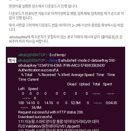
명령어를 실행한 장소에서 다운로드가 진행 됩니다.
다운로드가 완료되면 자동으로 아카이빙파일 병합, 압축해제, 압축파일 제거 순으로 작
업이 진행 됩니다.
위의 사항을 고려하여 다운로드 받을 데이터의 2~3배 이상의 용량을 확보하시길 바랍
니다.
-aihubapikey에 특수문자가 포함되어 있는 경우 아래의 예시와 같이 '(홑따움표)로 감
싸주어 처리 하시길 바랍니다.
aihub@DESKTOP
:
~
$ cd temp/
aihub@DESKTOP
:
~/temp
$ aihubshell -mode d -datasetkey 593 -
aihubapikey '1234F316-E56E-7F89-A4C2-57450CEB26DD'
Authentication successful.
% Total % Received % Xferd Average Speed Time Time
Time Current
Dload Upload Total Spent
Left Speed
0 0 0 0 0 0 0 0 --:--:-- --:--:--
--:--:-- 0
100 14.1G 0 14.1G 0 0 52.5M 0 --:--:-- 0:04:35
--:--:-- 56.9M
Request successful with HTTP status 200.
Download successful.
111.지능형 스마트양식장 통합 데이터(가리비)/01.데이
터/2.Validation/원천데이터/VS1.zip.part0
111.지능형 스마트양식장 통합 데이터(가리비)/01.데이