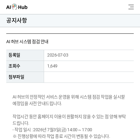
AI-Hub
공지사항
로그인
회원가입
검
AI 허브 시스템 점검 안내
색
등록일
2026-07-03
AI 데이터찾기
조회수
1,649
AI 허브소개
첨부파일
리더보드
AI 허브의 안정적인 서비스 운영을 위해 시스템 점검 작업을 실시할
예정임을 사전 안내드립니다.
커뮤니티
작업시간 동안 홈페이지 이용이 원활하지 않을 수 있는 점 양해 부탁
AI 개발지원
드립니다.
- 작업 일시 : 2026년 7월3일(금) 14:00 ~ 17:00
※ 진행상황에 따라 작업 종료 시간이 변동될 수 있습니다.
고객지원