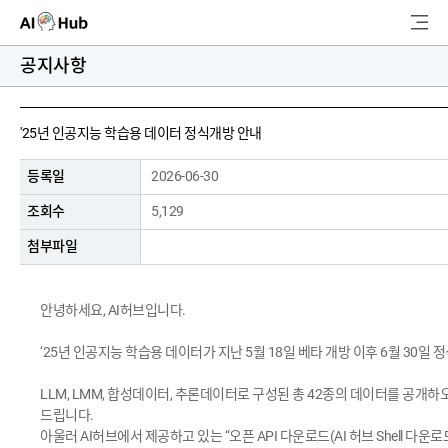
AI-Hub
공지사항
로그인
회원가입
검
'25년 인공지능 학습용 데이터 정식개방 안내
색
등록일
2026-06-30
AI 데이터찾기
조회수
5,129
AI 허브소개
첨부파일
리더보드
안녕하세요, AI허브입니다.
커뮤니티
‘25년 인공지능 학습용 데이터가 지난 5월 18일 베타 개방 이후 6월 30일
AI 개발지원
LLM, LMM, 합성데이터, 추론데이터로 구성된 총 42종의 데이터를 공개하
드립니다.
아울러 AI허브에서 제공하고 있는 “오픈 API 다운로드(AI 허브 Shell 다운로드
고객지원