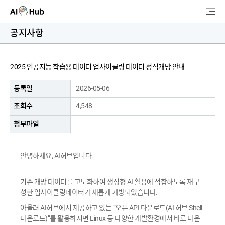
AI-Hub
공지사항
로그인
회원가입
검
2025 인공지능 학습용 데이터 업사이클링 데이터 정식개방 안내
색
등록일
2026-05-06
AI 데이터찾기
조회수
4,548
AI 허브소개
첨부파일
리더보드
안녕하세요, AI허브입니다.
커뮤니티
기존 개방 데이터를 고도화하여 생성형 AI 활용에 적합하도록 재구
성한 업사이클링데이터가 새롭게 개방되었습니다.
AI 개발지원
아울러 AI허브에서 제공하고 있는 “오픈 API 다운로드(AI 허브 Shell
다운로드)”를 활용하시면 Linux 등 다양한 개발환경에서 바로 다운
고객지원