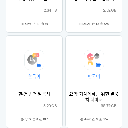
2.34 TB
2.52 GB
3,496
3,024
17
70
10
525
관
다
관
다
조
조
심
운
심
운
회
회
등
수
등
수
수
수
록
록
한국어
한국어
한-영 번역 말뭉치
요약, 기계독해를 위한 말뭉
치 데이터
8.20 GB
35.79 GB
3,374
4,670
8
817
3
974
관
다
관
다
조
조
심
운
심
운
회
회
등
수
등
수
수
수