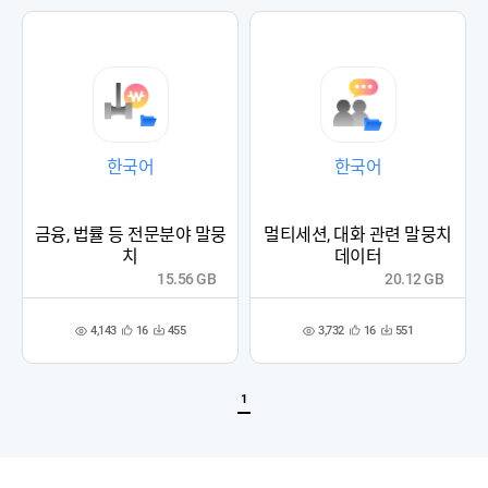
록
록
한국어
한국어
금융, 법률 등 전문분야 말뭉
멀티세션, 대화 관련 말뭉치
치
데이터
15.56 GB
20.12 GB
4,143
3,732
16
455
16
551
관
다
관
다
조
조
심
운
심
운
회
회
등
수
등
수
수
수
록
록
1