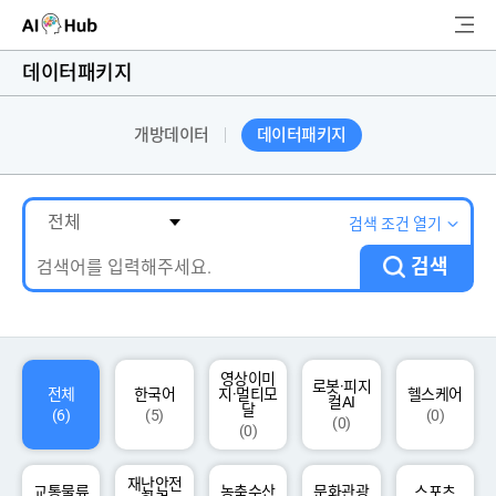
AI-Hub
데이터패키지
로그인
회원가입
개방데이터
데이터패키지
검
색
AI 데이터찾기
검색 조건 열기
검색
AI 허브소개
리더보드
커뮤니티
영상이미
로봇·피지
전체
한국어
지·멀티모
헬스케어
컬AI
달
(6)
(5)
(0)
(0)
(0)
AI 개발지원
재난안전
고객지원
교통물류
농축수산
문화관광
스포츠