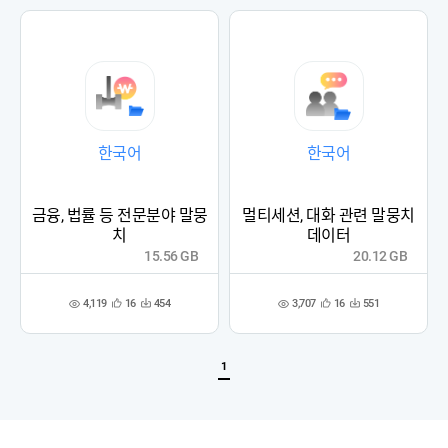
록
록
한국어
한국어
금융, 법률 등 전문분야 말뭉
멀티세션, 대화 관련 말뭉치
치
데이터
15.56 GB
20.12 GB
4,119
3,707
16
454
16
551
관
다
관
다
조
조
심
운
심
운
회
회
등
수
등
수
수
수
록
록
1