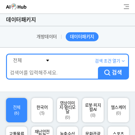
AI-Hub
데이터패키지
로그인
회원가입
개방데이터
데이터패키지
검
색
AI 데이터찾기
검색 조건 열기
검색
AI 허브소개
리더보드
커뮤니티
영상이미
로봇·피지
전체
한국어
지·멀티모
헬스케어
컬AI
달
(6)
(5)
(0)
(0)
(0)
AI 개발지원
재난안전
고객지원
교통물류
농축수산
문화관광
스포츠