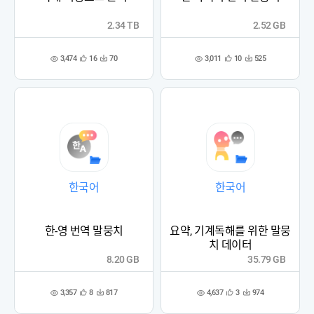
2.34 TB
2.52 GB
3,474
3,011
16
70
10
525
관
다
관
다
조
조
심
운
심
운
회
회
등
수
등
수
수
수
록
록
한국어
한국어
한-영 번역 말뭉치
요약, 기계독해를 위한 말뭉
치 데이터
8.20 GB
35.79 GB
3,357
4,637
8
817
3
974
관
다
관
다
조
조
심
운
심
운
회
회
등
수
등
수
수
수