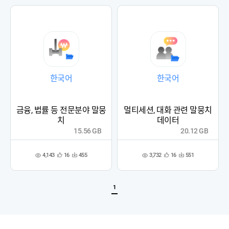
록
록
한국어
한국어
금융, 법률 등 전문분야 말뭉
멀티세션, 대화 관련 말뭉치
치
데이터
15.56 GB
20.12 GB
4,143
3,732
16
455
16
551
관
다
관
다
조
조
심
운
심
운
회
회
등
수
등
수
수
수
록
록
1