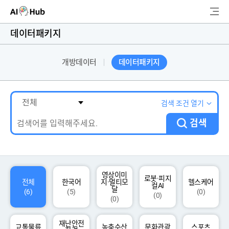
AI-Hub
데이터패키지
로그인
회원가입
개방데이터
데이터패키지
검
색
AI 데이터찾기
검색 조건 열기
검색
AI 허브소개
리더보드
커뮤니티
영상이미
로봇·피지
전체
한국어
지·멀티모
헬스케어
컬AI
달
(6)
(5)
(0)
(0)
(0)
AI 개발지원
재난안전
고객지원
교통물류
농축수산
문화관광
스포츠