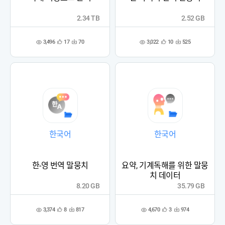
2.34 TB
2.52 GB
3,496
3,022
17
70
10
525
관
다
관
다
조
조
심
운
심
운
회
회
등
수
등
수
수
수
록
록
한국어
한국어
한-영 번역 말뭉치
요약, 기계독해를 위한 말뭉
치 데이터
8.20 GB
35.79 GB
3,374
4,670
8
817
3
974
관
다
관
다
조
조
심
운
심
운
회
회
등
수
등
수
수
수