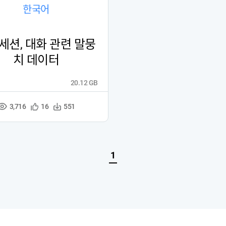
한국어
세션, 대화 관련 말뭉
치 데이터
20.12 GB
3,716
관
다
16
551
조
심
운
회
등
수
수
록
1