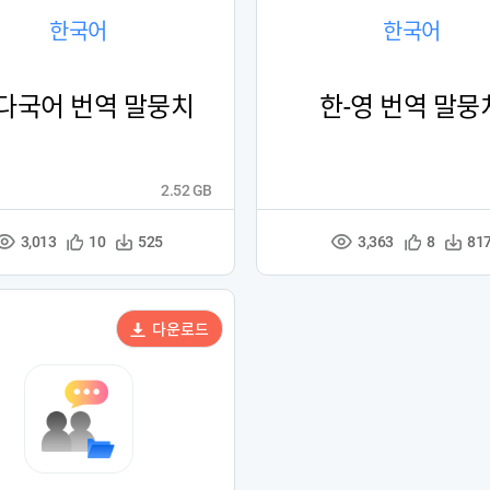
한국어
한국어
-다국어 번역 말뭉치
한-영 번역 말뭉
2.52 GB
3,013
3,363
관
다
관
다
10
525
8
81
조
조
심
운
심
운
회
회
등
수
등
수
수
수
록
록
다운로드