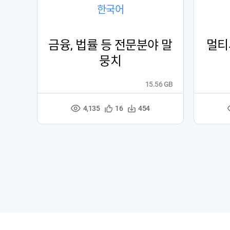
한국어
금융, 법률 등 전문분야 말
멀티
뭉치
15.56 GB
4,135
관
다
16
454
조
심
운
회
등
수
수
록