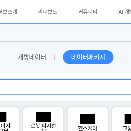
 허브소개
리더보드
커뮤니티
AI 
란?
리더보드(시범운영)
공지사항
AI데이터 
란?
활용성과 우수사례
책
품질가이드
개방데이터
데이터패키지
안내
미지·
로봇·피지컬
헬스케어
교