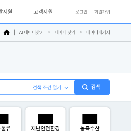
개발지원
고객지원
로그인
회원가입
홈
AI 데이터찾기
데이터 찾기
데이터패키지
거래소
문의하기
자주찾는질문
민원접수
AI데이터등록신청
성과조사
검색
검색 조건 열기
통물류
재난안전환경
농축수산