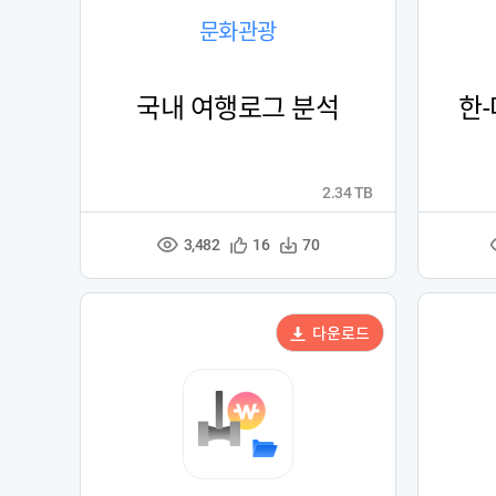
문화관광
국내 여행로그 분석
한
2.34 TB
3,482
관
다
16
70
조
심
운
회
등
수
수
록
다운로드