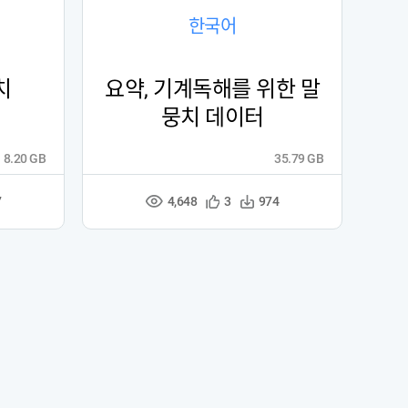
한국어
치
요약, 기계독해를 위한 말
뭉치 데이터
8.20 GB
35.79 GB
4,648
관
다
7
3
974
조
심
운
회
등
수
수
록