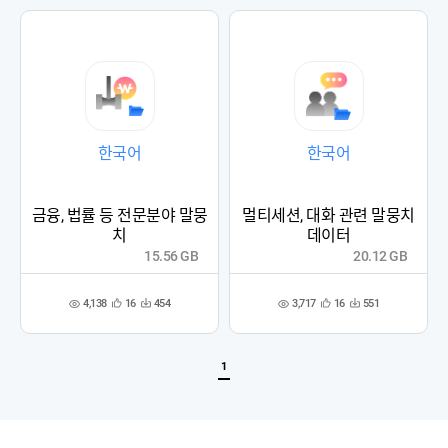
록
록
한국어
한국어
금융, 법률 등 전문분야 말뭉
멀티세션, 대화 관련 말뭉치
치
데이터
15.56 GB
20.12 GB
4,138
3,717
16
454
16
551
관
다
관
다
조
조
심
운
심
운
회
회
등
수
등
수
수
수
록
록
1