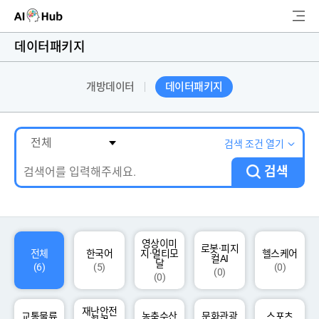
AI-Hub
데이터패키지
로그인
회원가입
개방데이터
데이터패키지
검
색
AI 데이터찾기
검색 조건 열기
검색
AI 허브소개
리더보드
커뮤니티
영상이미
로봇·피지
전체
한국어
지·멀티모
헬스케어
컬AI
달
(6)
(5)
(0)
(0)
(0)
AI 개발지원
재난안전
고객지원
교통물류
농축수산
문화관광
스포츠