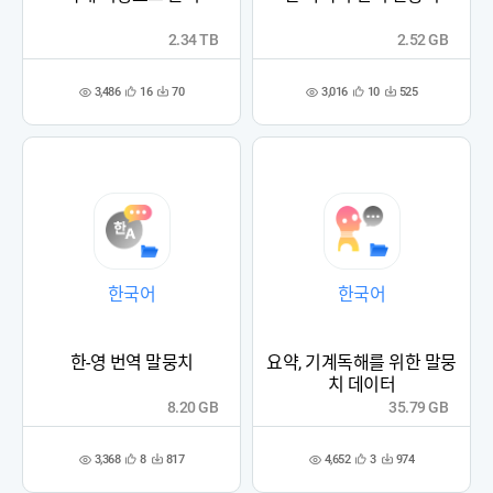
2.34 TB
2.52 GB
3,486
3,016
16
70
10
525
관
다
관
다
조
조
심
운
심
운
회
회
등
수
등
수
수
수
록
록
한국어
한국어
한-영 번역 말뭉치
요약, 기계독해를 위한 말뭉
치 데이터
8.20 GB
35.79 GB
3,368
4,652
8
817
3
974
관
다
관
다
조
조
심
운
심
운
회
회
등
수
등
수
수
수