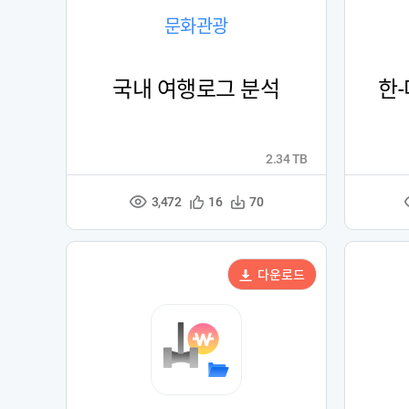
문화관광
국내 여행로그 분석
한
2.34 TB
3,472
관
다
16
70
조
심
운
회
등
수
수
록
다운로드