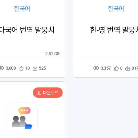
한국어
한국어
-다국어 번역 말뭉치
한-영 번역 말뭉
2.52 GB
3,009
3,357
관
다
관
다
10
525
8
81
조
조
심
운
심
운
회
회
등
수
등
수
수
수
록
록
다운로드