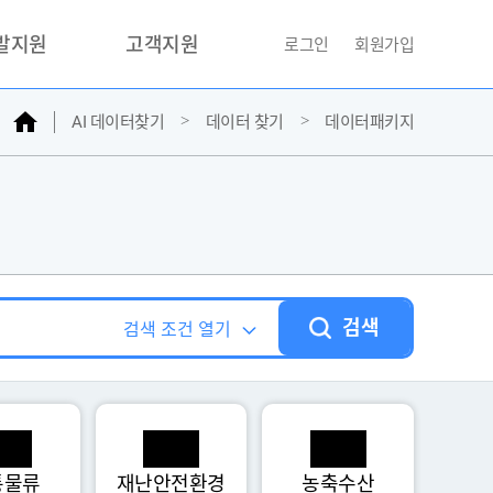
개발지원
고객지원
로그인
회원가입
홈
AI 데이터찾기
데이터 찾기
데이터패키지
거래소
문의하기
자주찾는질문
민원접수
AI데이터등록신청
성과조사
검색
검색 조건 열기
통물류
재난안전환경
농축수산