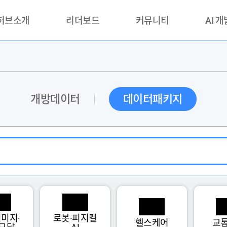
 허브소개
리더보드
커뮤니티
AI 
란?
리더보드(시범운영)
공지사항
AI데이터 
란?
활용성과 우수사례
책
품질가이드
개방데이터
데이터패키지
안내
미지·
로봇·피지컬
헬스케어
교