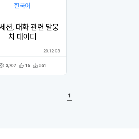
한국어
세션, 대화 관련 말뭉
치 데이터
20.12 GB
3,707
관
다
16
551
조
심
운
회
등
수
수
록
1