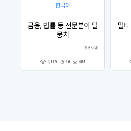
한국어
금융, 법률 등 전문분야 말
멀티
뭉치
15.56 GB
4,119
관
다
16
454
조
심
운
회
등
수
수
록