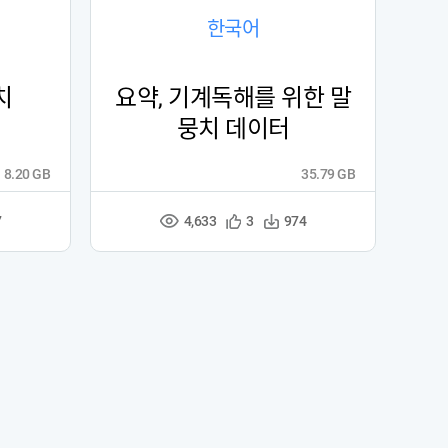
한국어
치
요약, 기계독해를 위한 말
뭉치 데이터
8.20 GB
35.79 GB
4,633
관
다
7
3
974
조
심
운
회
등
수
수
록