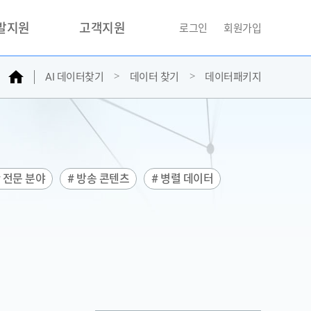
개발지원
고객지원
로그인
회원가입
홈
AI 데이터찾기
데이터 찾기
데이터패키지
거래소
문의하기
자주찾는질문
민원접수
AI데이터등록신청
# 전문 분야
# 방송 콘텐츠
# 병렬 데이터
성과조사