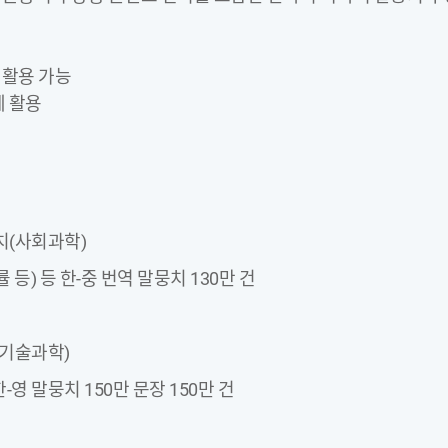
 활용 가능
에 활용
뭉치(사회과학)
률 등) 등 한-중 번역 말뭉치 130만 건
치(기술과학)
한-영 말뭉치 150만 문장 150만 건