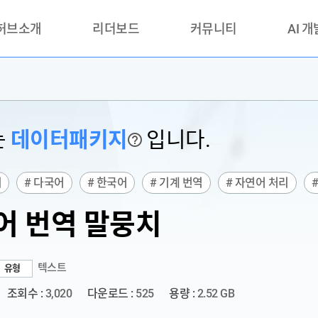
 허브소개
리더보드
커뮤니티
AI 
란?
리더보드(시범운영)
공지사항
AI데이터 
란?
활용성과 우수사례
책
품질가이드
는
데이터패키지
입니다.
?
안내
치
# 다국어
# 한국어
# 기계 번역
# 자연어 처리
어 번역 말뭉치
텍스트
유형
조회수 :
3,020
다운로드 :
525
용량 :
2.52 GB