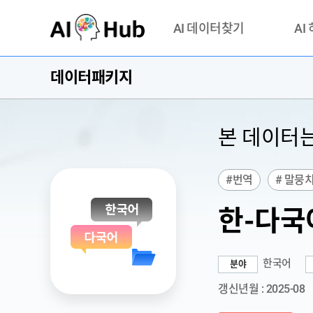
AI-Hub
AI 데이터찾기
AI
데이터패키지
데이터 찾기
AI 허브
기관 제공 데이터
안심존이
AI 허브 오픈 API
이용정
본 데이터
연락처 
#번역
# 말뭉
한-다국
한국어
분야
갱신년월 : 2025-08