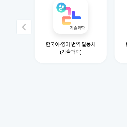
역 말뭉치
한국어-영어 번역 말뭉치
(기술과학)